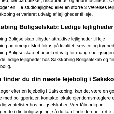
hed, tæt på butikker, restauranter og andre faciliteter. U
ger en lille studiolejlighed eller en større 3-værelses lej
købing et varieret udvalg af lejligheder til leje.
øbing Boligselskab: Ledige lejligheder
ng Boligselskab tilbyder attraktive lejligheder til leje i
ng og omegn. Med fokus på kvalitet, service og tryghed
ing Boligselskab et populært valg for mange boligsøgen
de ledige lejligheder hos Sakskøbing Boligselskab og fin
olig.
 finder du din næste lejebolig i Saksk
øger efter en lejebolig i Sakskøbing, kan det være en go
e med boligportaler, kontakte lokale ejendomsmæglere e
 dig ventelister hos boligselskaber. Vær tålmodig og
ende i din boligsøgning, så du kan finde den helt rette bo