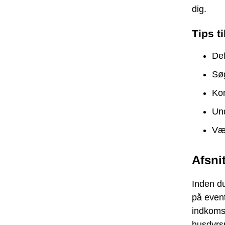
dig.
Tips t
Def
Søg
Kon
Und
Vær
Afsni
Inden du
på event
indkomst
husdyrsr