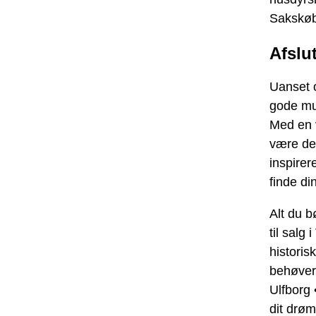
Sakskøb
Afslu
Uanset o
gode mu
Med en 
være det
inspirer
finde di
Alt du 
til salg
historis
behøver
Ulfborg
dit drø