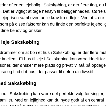
eder efter en lejebolig i Sakskøbing, er der flere ting, du
. Det er vigtigt at tage hensyn til beliggenheden, størrel
 lejeprisen samt eventuelle krav fra udlejer. Ved at være
m på disse faktorer kan du finde den perfekte lejebolig
 dine behov og ønsker.
l leje Sakskøbing
drømmer om at bo i et hus i Sakskøbing, er der flere mu
 imellem. Et hus til leje i Sakskøbing kan være ideelt for 
rsoner, der ønsker mere plads og privatliv. Gå på opdage
use og find det hus, der passer til netop din livsstil.
hed Sakskøbing
ghed i Sakskøbing kan være det perfekte valg for singler, 
amilier. Med en lejlighed kan du nyde godt af en central