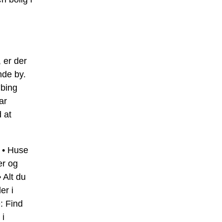
, er der
nde by.
øbing
ar
 at
•
Huse
er og
•
Alt du
er i
e: Find
 i