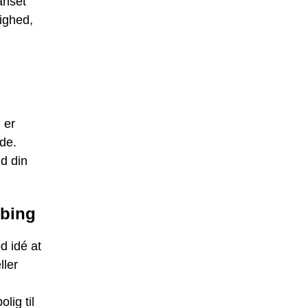
anset
lighed,
 er
de.
d din
øbing
d idé at
ller
lig til