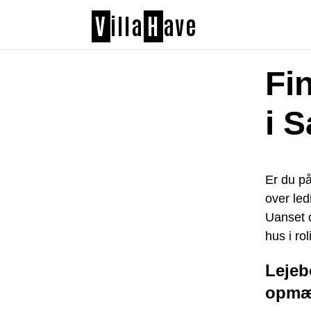
V
illa
H
ave
Fi
i 
Er du på
over led
Uanset o
hus i ro
Lejeb
opmæ