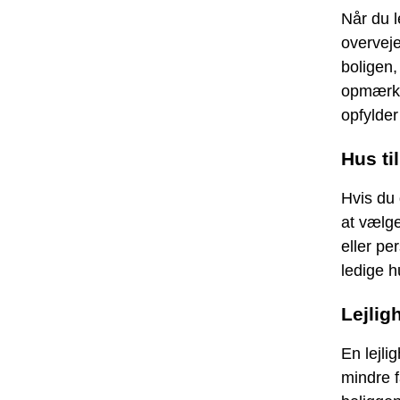
Når du l
overveje
boligen,
opmærkso
opfylder
Hus ti
Hvis du 
at vælge
eller pe
ledige h
Lejlig
En lejli
mindre f