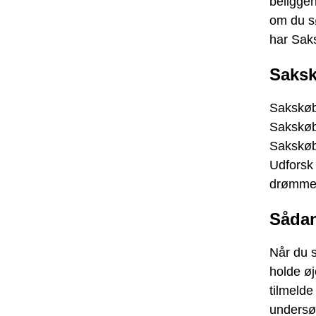
beliggen
om du sø
har Saks
Saksk
Sakskøbi
Sakskøbi
Sakskøb
Udforsk 
drømmeb
Sådan
Når du s
holde øj
tilmelde
undersøg