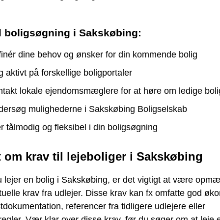
il boligsøgning i Sakskøbing:
inér dine behov og ønsker for din kommende bolig
 aktivt på forskellige boligportaler
takt lokale ejendomsmæglere for at høre om ledige boli
ersøg mulighederne i Sakskøbing Boligselskab
 tålmodig og fleksibel i din boligsøgning
t om krav til lejeboliger i Sakskøbing
 lejer en bolig i Sakskøbing, er det vigtigt at være op
uelle krav fra udlejer. Disse krav kan fx omfatte god øk
dokumentation, referencer fra tidligere udlejere eller
egler. Vær klar over disse krav, før du søger om at leje e