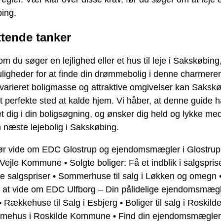
ing.
ttende tanker
m du søger en lejlighed eller et hus til leje i Sakskøbing
ligheder for at finde din drømmebolig i denne charmere
varieret boligmasse og attraktive omgivelser kan Saksk
 perfekte sted at kalde hjem. Vi håber, at denne guide h
et dig i din boligsøgning, og ønsker dig held og lykke med
n næste lejebolig i Sakskøbing.
bør vide om EDC Glostrup og ejendomsmægler i Glostrup
 i Vejle Kommune
•
Solgte boliger: Få et indblik i salgspris
ke salgspriser
•
Sommerhuse til salg i Løkken og omegn
 at vide om EDC Ulfborg – Din pålidelige ejendomsmægl
•
Rækkehuse til Salg i Esbjerg
•
Boliger til salg i Roskild
mmehus i Roskilde Kommune
•
Find din ejendomsmægler