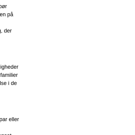
 bør
sen på
, der
ligheder
familier
lse i de
par eller