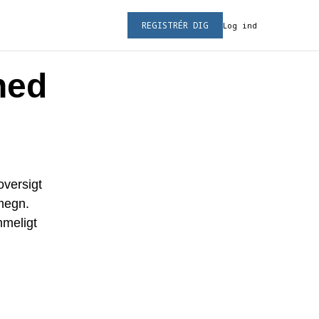
REGISTRÉR DIG
Log ind
hed
oversigt
omegn.
mmeligt