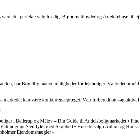
s være det perfekte valg for dig. Brøndby tilbyder også rækkehuse til 
stranden, har Brøndby mange muligheder for lejeboliger. Vælg det område
a markedet kan være konkurrencepræget. Vær forberedt og søg aktivt f
!
oliger i Ballerup og Måløv – Din Guide til Andelsboligmarkedet
•
Fin
Vidunderligt Sted fyldt med Skønhed
•
Huse til salg i Aulum og Hodsa
rnholmer Ejendomsmægler
•