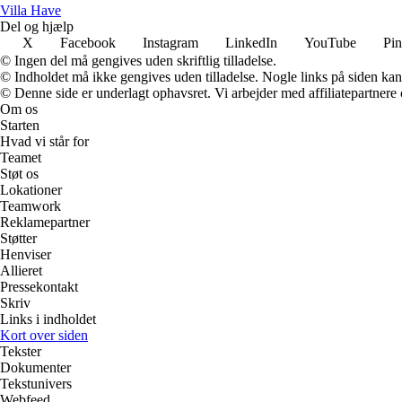
V
illa
H
ave
Del og hjælp
X
Facebook
Instagram
LinkedIn
YouTube
Pin
© Ingen del må gengives uden skriftlig tilladelse.
© Indholdet må ikke gengives uden tilladelse. Nogle links på siden ka
© Denne side er underlagt ophavsret. Vi arbejder med affiliatepartnere 
Om os
Starten
Hvad vi står for
Teamet
Støt os
Lokationer
Teamwork
Reklamepartner
Støtter
Henviser
Allieret
Pressekontakt
Skriv
Links i indholdet
Kort over siden
Tekster
Dokumenter
Tekstunivers
Webfeed