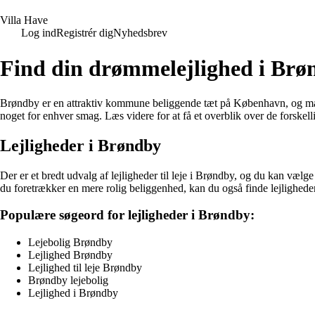
V
illa
H
ave
Log ind
Registrér dig
Nyhedsbrev
Find din drømmelejlighed i Brø
Brøndby er en attraktiv kommune beliggende tæt på København, og mange
noget for enhver smag. Læs videre for at få et overblik over de forskell
Lejligheder i Brøndby
Der er et bredt udvalg af lejligheder til leje i Brøndby, og du kan vælg
du foretrækker en mere rolig beliggenhed, kan du også finde lejlighed
Populære søgeord for lejligheder i Brøndby:
Lejebolig Brøndby
Lejlighed Brøndby
Lejlighed til leje Brøndby
Brøndby lejebolig
Lejlighed i Brøndby