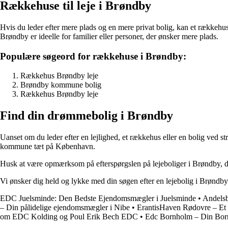
Rækkehuse til leje i Brøndby
Hvis du leder efter mere plads og en mere privat bolig, kan et rækkehu
Brøndby er ideelle for familier eller personer, der ønsker mere plads.
Populære søgeord for rækkehuse i Brøndby:
Rækkehus Brøndby leje
Brøndby kommune bolig
Rækkehus Brøndby leje
Find din drømmebolig i Brøndby
Uanset om du leder efter en lejlighed, et rækkehus eller en bolig ved 
kommune tæt på København.
Husk at være opmærksom på efterspørgslen på lejeboliger i Brøndby, d
Vi ønsker dig held og lykke med din søgen efter en lejebolig i Brøndby
EDC Juelsminde: Den Bedste Ejendomsmægler i Juelsminde
•
Andelsb
– Din pålidelige ejendomsmægler i Nibe
•
ErantisHaven Rødovre – Et 
om EDC Kolding og Poul Erik Bech EDC
•
Edc Bornholm – Din Bo