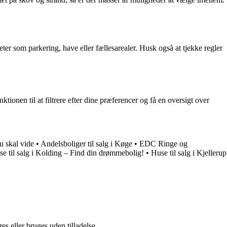
teter som parkering, have eller fællesarealer. Husk også at tjekke regler
tionen til at filtrere efter dine præferencer og få en oversigt over
u skal vide
•
Andelsboliger til salg i Køge
•
EDC Ringe og
e til salg i Kolding – Find din drømmebolig!
•
Huse til salg i Kjellerup
s eller bruges uden tilladelse.