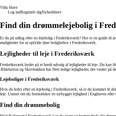
V
illa
H
ave
Log ind
Registrér dig
Nyhedsbrev
Find din drømmelejebolig i Fre
Er du på udkig efter en lejebolig i Frederiksværk? Her er en guide til at
muligheder for at opfylde dine boligbehov i Frederiksværk.
Lejligheder til leje i Frederiksværk
Frederiksværk byder på et bredt udvalg af lejligheder til leje. Du kan 
Æblehaven og Skovbakken har flere ledige lejligheder, der venter på den
Lejeboliger i Frederiksværk
Hvis du leder efter en lejebolig i Frederiksværk, så er du kommet til d
leje. Uanset om du foretrækker en nybygget lejlighed i Enghaven eller
Find din drømmebolig
Med Boligportal Frederiksværk kan du nemt og hurtigt finde din drømme