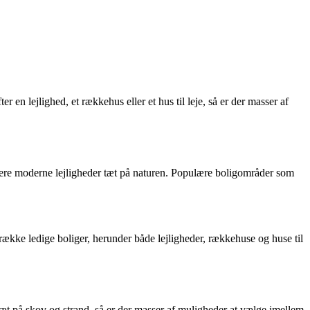
 en lejlighed, et rækkehus eller et hus til leje, så er der masser af
og mere moderne lejligheder tæt på naturen. Populære boligområder som
 række ledige boliger, herunder både lejligheder, rækkehuse og huse til
æt på skov og strand, så er der masser af muligheder at vælge imellem.