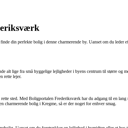
deriksværk
 finde din perfekte bolig i denne charmerende by. Uanset om du leder efter
finde alt lige fra små hyggelige lejligheder i byens centrum til større 
 rette lejer.
et rette sted. Med Boligportalen Frederiksværk har du adgang til en lang
 en charmerende bolig i Kregme, så er der noget for enhver smag.
bolig. Uanset om du foretrækker en lejlighed i bymidten eller et hus t