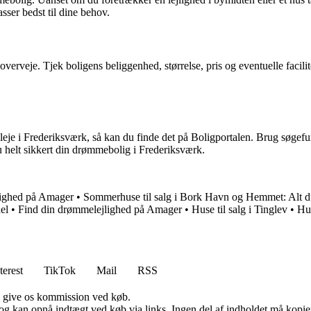
sser bedst til dine behov.
 overveje. Tjek boligens beliggenhed, størrelse, pris og eventuelle facili
 leje i Frederiksværk, så kan du finde det på Boligportalen. Brug søgefunk
u helt sikkert din drømmebolig i Frederiksværk.
lighed på Amager
•
Sommerhuse til salg i Bork Havn og Hemmet: Alt d
el
•
Find din drømmelejlighed på Amager
•
Huse til salg i Tinglev
•
Hus
terest
TikTok
Mail
RSS
n give os kommission ved køb.
og kan opnå indtægt ved køb via links. Ingen del af indholdet må kopiere