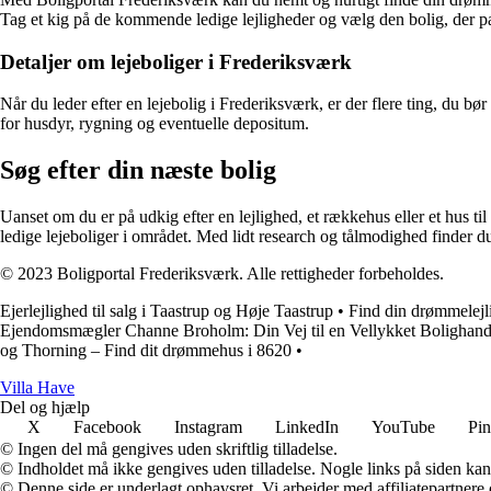
Tag et kig på de kommende ledige lejligheder og vælg den bolig, der pa
Detaljer om lejeboliger i Frederiksværk
Når du leder efter en lejebolig i Frederiksværk, er der flere ting, du bør
for husdyr, rygning og eventuelle depositum.
Søg efter din næste bolig
Uanset om du er på udkig efter en lejlighed, et rækkehus eller et hus til
ledige lejeboliger i området. Med lidt research og tålmodighed finder d
© 2023 Boligportal Frederiksværk. Alle rettigheder forbeholdes.
Ejerlejlighed til salg i Taastrup og Høje Taastrup
•
Find din drømmelej
Ejendomsmægler Channe Broholm: Din Vej til en Vellykket Bolighand
og Thorning – Find dit drømmehus i 8620
•
V
illa
H
ave
Del og hjælp
X
Facebook
Instagram
LinkedIn
YouTube
Pin
© Ingen del må gengives uden skriftlig tilladelse.
© Indholdet må ikke gengives uden tilladelse. Nogle links på siden ka
© Denne side er underlagt ophavsret. Vi arbejder med affiliatepartnere 