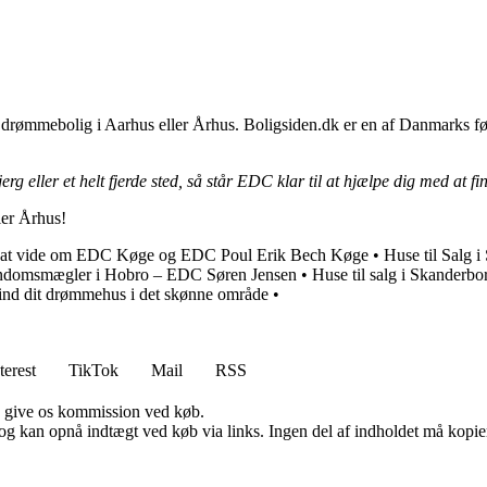
ømmebolig i Aarhus eller Århus. Boligsiden.dk er en af Danmarks førend
erg eller et helt fjerde sted, så står EDC klar til at hjælpe dig med at f
ler Århus!
r at vide om EDC Køge og EDC Poul Erik Bech Køge
•
Huse til Salg i
endomsmægler i Hobro – EDC Søren Jensen
•
Huse til salg i Skanderb
 Find dit drømmehus i det skønne område
•
terest
TikTok
Mail
RSS
n give os kommission ved køb.
og kan opnå indtægt ved køb via links. Ingen del af indholdet må kopiere