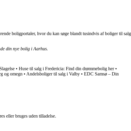
e boligportaler, hvor du kan søge blandt tusindvis af boliger til salg
inde din nye bolig i Aarhus.
 Slagelse
•
Huse til salg i Fredericia: Find din drømmebolig her
•
org og omegn
•
Andelsboliger til salg i Valby
•
EDC Samsø – Din
s eller bruges uden tilladelse.