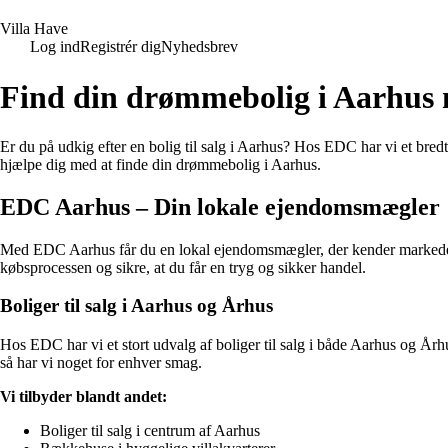
V
illa
H
ave
Log ind
Registrér dig
Nyhedsbrev
Find din drømmebolig i Aarhu
Er du på udkig efter en bolig til salg i Aarhus? Hos EDC har vi et bredt
hjælpe dig med at finde din drømmebolig i Aarhus.
EDC Aarhus – Din lokale ejendomsmægler
Med EDC Aarhus får du en lokal ejendomsmægler, der kender markedet i A
købsprocessen og sikre, at du får en tryg og sikker handel.
Boliger til salg i Aarhus og Århus
Hos EDC har vi et stort udvalg af boliger til salg i både Aarhus og Årh
så har vi noget for enhver smag.
Vi tilbyder blandt andet:
Boliger til salg i centrum af Aarhus