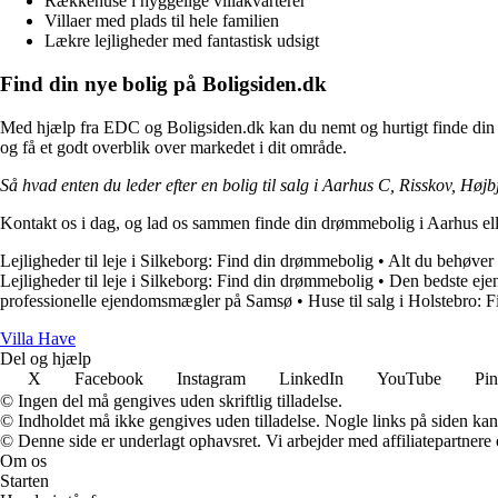
Rækkehuse i hyggelige villakvarterer
Villaer med plads til hele familien
Lækre lejligheder med fantastisk udsigt
Find din nye bolig på Boligsiden.dk
Med hjælp fra EDC og Boligsiden.dk kan du nemt og hurtigt finde din dr
og få et godt overblik over markedet i dit område.
Så hvad enten du leder efter en bolig til salg i Aarhus C, Risskov, Højbj
Kontakt os i dag, og lad os sammen finde din drømmebolig i Aarhus el
Lejligheder til leje i Silkeborg: Find din drømmebolig
•
Alt du behøve
Lejligheder til leje i Silkeborg: Find din drømmebolig
•
Den bedste ej
professionelle ejendomsmægler på Samsø
•
Huse til salg i Holstebro:
V
illa
H
ave
Del og hjælp
X
Facebook
Instagram
LinkedIn
YouTube
Pin
© Ingen del må gengives uden skriftlig tilladelse.
© Indholdet må ikke gengives uden tilladelse. Nogle links på siden ka
© Denne side er underlagt ophavsret. Vi arbejder med affiliatepartnere 
Om os
Starten