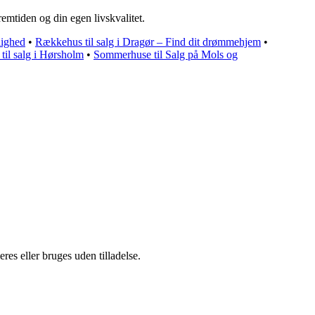
fremtiden og din egen livskvalitet.
lighed
•
Rækkehus til salg i Dragør – Find dit drømmehjem
•
il salg i Hørsholm
•
Sommerhuse til Salg på Mols og
•
es eller bruges uden tilladelse.