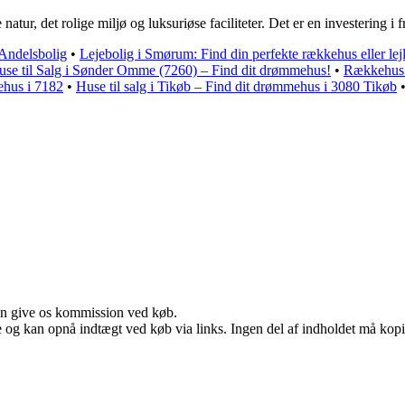
natur, det rolige miljø og luksuriøse faciliteter. Det er en investering i 
 Andelsbolig
•
Lejebolig i Smørum: Find din perfekte rækkehus eller lej
use til Salg i Sønder Omme (7260) – Find dit drømmehus!
•
Rækkehus t
ehus i 7182
•
Huse til salg i Tikøb – Find dit drømmehus i 3080 Tikøb
kan give os kommission ved køb.
 og kan opnå indtægt ved køb via links. Ingen del af indholdet må kopier