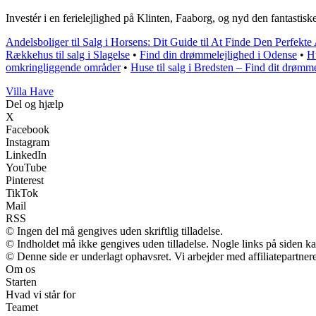
Investér i en ferielejlighed på Klinten, Faaborg, og nyd den fantastiske 
Andelsboliger til Salg i Horsens: Dit Guide til At Finde Den Perfekte
Rækkehus til salg i Slagelse
•
Find din drømmelejlighed i Odense
•
H
omkringliggende områder
•
Huse til salg i Bredsten – Find dit drømm
V
illa
H
ave
Del og hjælp
X
Facebook
Instagram
LinkedIn
YouTube
Pinterest
TikTok
Mail
RSS
© Ingen del må gengives uden skriftlig tilladelse.
© Indholdet må ikke gengives uden tilladelse. Nogle links på siden 
© Denne side er underlagt ophavsret. Vi arbejder med affiliatepartnere
Om os
Starten
Hvad vi står for
Teamet