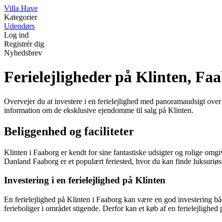
V
illa
H
ave
Kategorier
Udendørs
Log ind
Registrér dig
Nyhedsbrev
Ferielejligheder på Klinten, Faab
Overvejer du at investere i en ferielejlighed med panoramaudsigt ove
information om de eksklusive ejendomme til salg på Klinten.
Beliggenhed og faciliteter
Klinten i Faaborg er kendt for sine fantastiske udsigter og rolige o
Danland Faaborg er et populært feriested, hvor du kan finde luksuriøse
Investering i en ferielejlighed på Klinten
En ferielejlighed på Klinten i Faaborg kan være en god investering bå
ferieboliger i området stigende. Derfor kan et køb af en ferielejlighed