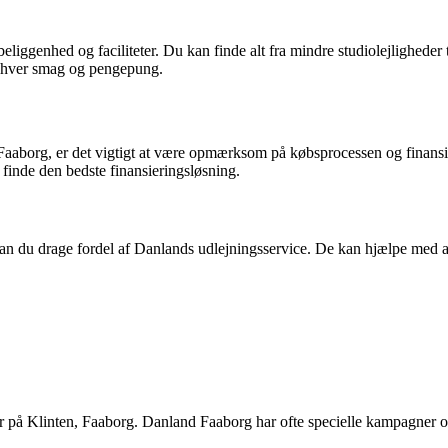
, beliggenhed og faciliteter. Du kan finde alt fra mindre studiolejlighede
r enhver smag og pengepung.
en, Faaborg, er det vigtigt at være opmærksom på købsprocessen og finan
finde den bedste finansieringsløsning.
 kan du drage fordel af Danlands udlejningsservice. De kan hjælpe med a
der på Klinten, Faaborg. Danland Faaborg har ofte specielle kampagner 