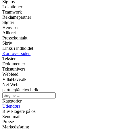
Støt os
Lokationer
Teamwork
Reklamepartner
Støtter
Henviser
Allieret
Pressekontakt
Skriv
Links i indholdet
Kort over siden
Tekster
Dokumenter
Tekstunivers
Webfeed
VillaHave.dk
Net Web
partner@netweb.dk
Kategorier
Udendørs
Bliv klogere på os
Send mail
Presse
Markedsføring