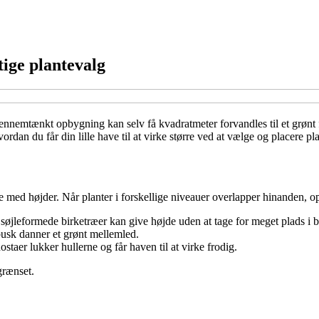
tige plantevalg
 gennemtænkt opbygning kan selv få kvadratmeter forvandles til et grønt
vordan du får din lille have til at virke større ved at vælge og placere 
 med højder. Når planter i forskellige niveauer overlapper hinanden, o
søjleformede birketræer kan give højde uden at tage for meget plads i 
usk danner et grønt mellemled.
taer lukker hullerne og får haven til at virke frodig.
grænset.