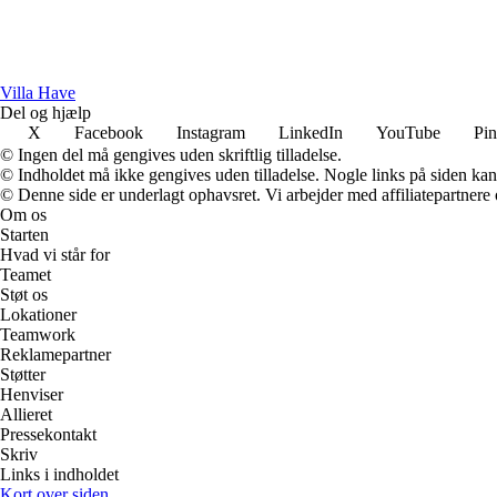
V
illa
H
ave
Del og hjælp
X
Facebook
Instagram
LinkedIn
YouTube
Pin
© Ingen del må gengives uden skriftlig tilladelse.
© Indholdet må ikke gengives uden tilladelse. Nogle links på siden ka
© Denne side er underlagt ophavsret. Vi arbejder med affiliatepartnere 
Om os
Starten
Hvad vi står for
Teamet
Støt os
Lokationer
Teamwork
Reklamepartner
Støtter
Henviser
Allieret
Pressekontakt
Skriv
Links i indholdet
Kort over siden