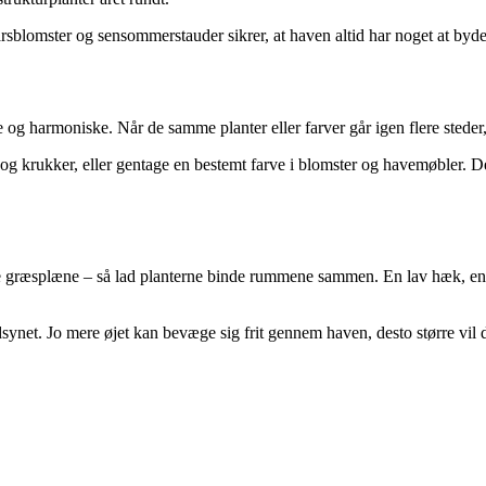
rsblomster og sensommerstauder sikrer, at haven altid har noget at byde
lige og harmoniske. Når de samme planter eller farver går igen flere ste
krukker, eller gentage en bestemt farve i blomster og havemøbler. Det g
le græsplæne – så lad planterne binde rummene sammen. En lav hæk, en r
ynet. Jo mere øjet kan bevæge sig frit gennem haven, desto større vil d