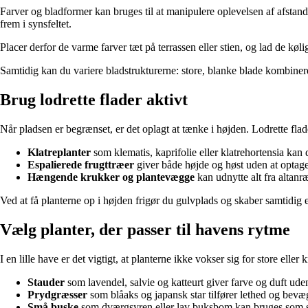
Farver og bladformer kan bruges til at manipulere oplevelsen af afstand.
frem i synsfeltet.
Placer derfor de varme farver tæt på terrassen eller stien, og lad de kø
Samtidig kan du variere bladstrukturerne: store, blanke blade kombiner
Brug lodrette flader aktivt
Når pladsen er begrænset, er det oplagt at tænke i højden. Lodrette flad
Klatreplanter
som klematis, kaprifolie eller klatrehortensia k
Espalierede frugttræer
giver både højde og høst uden at optag
Hængende krukker og plantevægge
kan udnytte alt fra altanr
Ved at få planterne op i højden frigør du gulvplads og skaber samtidig
Vælg planter, der passer til havens rytme
I en lille have er det vigtigt, at planterne ikke vokser sig for store el
Stauder
som lavendel, salvie og katteurt giver farve og duft ude
Prydgræsser
som blåaks og japansk star tilfører lethed og bevæ
Små buske
som dværgsyren eller lav buksbom kan bruges som str