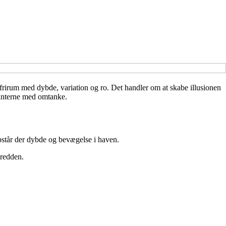
 frirum med dybde, variation og ro. Det handler om at skabe illusionen
planterne med omtanke.
pstår der dybde og bevægelse i haven.
bredden.