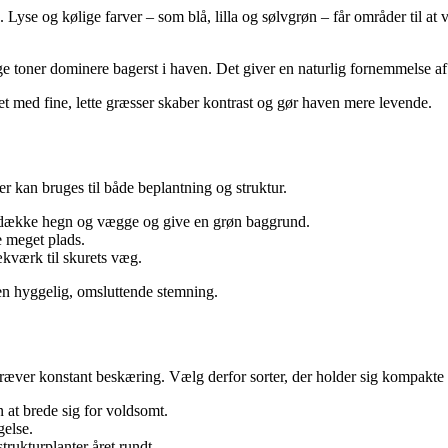
 Lyse og kølige farver – som blå, lilla og sølvgrøn – får områder til at
lige toner dominere bagerst i haven. Det giver en naturlig fornemmelse a
et med fine, lette græsser skaber kontrast og gør haven mere levende.
er kan bruges til både beplantning og struktur.
an dække hegn og vægge og give en grøn baggrund.
e meget plads.
ækværk til skurets væg.
 en hyggelig, omsluttende stemning.
ler kræver konstant beskæring. Vælg derfor sorter, der holder sig kompakte
n at brede sig for voldsomt.
gelse.
ukturplanter året rundt.