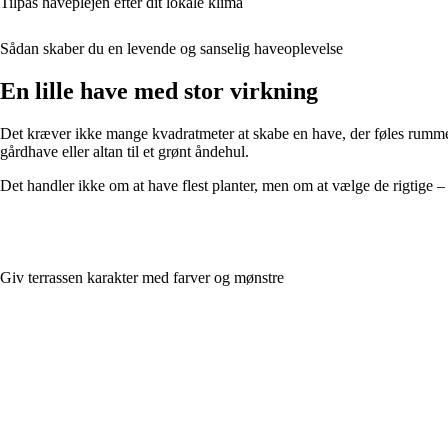
Tilpas haveplejen efter dit lokale klima
Sådan skaber du en levende og sanselig haveoplevelse
En lille have med stor virkning
Det kræver ikke mange kvadratmeter at skabe en have, der føles rummel
gårdhave eller altan til et grønt åndehul.
Det handler ikke om at have flest planter, men om at vælge de rigtige – 
Giv terrassen karakter med farver og mønstre