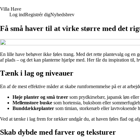
V
illa
H
ave
Log ind
Registrér dig
Nyhedsbrev
Få små haver til at virke større med det rig
En lille have behøver ikke føles trang. Med det rette plantevalg og en
af plads – og det kan planterne hjælpe med. Her får du inspiration til, h
Tænk i lag og niveauer
En af de mest effektive måder at skabe rumfornemmelse på er at arbejde
Høje planter og små træer
som prydkirsebær, japansk løn eller 
Mellemstore buske
som hortensia, buksbom eller sommerfugleb
Bunddækkeplanter
som timian, storkenæb eller lavtvoksende hos
Ved at tænke i lag frem for rækker undgår du, at haven føles flad og af
Skab dybde med farver og teksturer