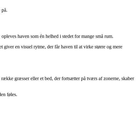
 på.
der, opleves haven som én helhed i stedet for mange små rum.
iver en visuel rytme, der får haven til at virke større og mere
ække græsser eller et bed, der fortsætter på tværs af zonerne, skaber
en føles.