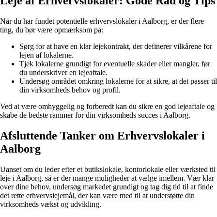
Leje af Erhvervslokaler: Gode Råd og Tips
Når du har fundet potentielle erhvervslokaler i Aalborg, er der flere
ting, du bør være opmærksom på:
Sørg for at have en klar lejekontrakt, der definerer vilkårene for
lejen af lokalerne.
Tjek lokalerne grundigt for eventuelle skader eller mangler, før
du underskriver en lejeaftale.
Undersøg området omkring lokalerne for at sikre, at det passer til
din virksomheds behov og profil.
Ved at være omhyggelig og forberedt kan du sikre en god lejeaftale og
skabe de bedste rammer for din virksomheds succes i Aalborg.
Afsluttende Tanker om Erhvervslokaler i
Aalborg
Uanset om du leder efter et butikslokale, kontorlokale eller værksted til
leje i Aalborg, så er der mange muligheder at vælge imellem. Vær klar
over dine behov, undersøg markedet grundigt og tag dig tid til at finde
det rette erhvervslejemål, der kan være med til at understøtte din
virksomheds vækst og udvikling.