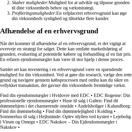
Skaber muligheder:
Mulighed for at udvikle og tilpasse grunden
til dine virksomheds behov og vækststrategi.
Profileringsmuligheder:
En velplaceret erhvervsgrund kan øge
din virksomheds synlighed og tiltrække flere kunder.
Afhændelse af en erhvervsgrund
Når det kommer til afhændelse af en erhvervsgrund, er det vigtigt at
overveje en strategi for salget. Dette kan omfatte markedsføring af
grunden, evaluering af potentielle købere og forhandling af en fair pris.
En erfaren ejendomsmægler kan være til stor hjælp i denne proces.
Samlet set kan investering i en erhvervsgrund være en spændende
mulighed for din virksomhed. Ved at gøre din research, vælge den rette
grund og navigere gennem købsprocessen med omhu kan du sikre en
vellykket transaktion, der gavner din virksomheds fremtidige vækst.
Find din ejendomsmægler i Hvidovre med EDC
•
EDC Bogense: Din
professionelle ejendomsmægler
•
Huse til salg i Galten: Find dit
drømmehjem i det charmerende område
•
Andelsboliger i Kalundborg:
Find din drømmebolig
•
Find din drømmelejlighed i Kolding
•
Sommerhus til salg i Hejlsminde: Oplev idyllen ved kysten
•
Lejebolig
i Virum og Omegn
•
EDC Nakskov – Din Ejdendomsmægler i
Nakskov
•