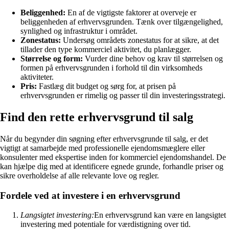
Beliggenhed:
En af de vigtigste faktorer at overveje er
beliggenheden af erhvervsgrunden. Tænk over tilgængelighed,
synlighed og infrastruktur i området.
Zonestatus:
Undersøg områdets zonestatus for at sikre, at det
tillader den type kommerciel aktivitet, du planlægger.
Størrelse og form:
Vurder dine behov og krav til størrelsen og
formen på erhvervsgrunden i forhold til din virksomheds
aktiviteter.
Pris:
Fastlæg dit budget og sørg for, at prisen på
erhvervsgrunden er rimelig og passer til din investeringsstrategi.
Find den rette erhvervsgrund til salg
Når du begynder din søgning efter erhvervsgrunde til salg, er det
vigtigt at samarbejde med professionelle ejendomsmæglere eller
konsulenter med ekspertise inden for kommerciel ejendomshandel. De
kan hjælpe dig med at identificere egnede grunde, forhandle priser og
sikre overholdelse af alle relevante love og regler.
Fordele ved at investere i en erhvervsgrund
Langsigtet investering:
En erhvervsgrund kan være en langsigtet
investering med potentiale for værdistigning over tid.