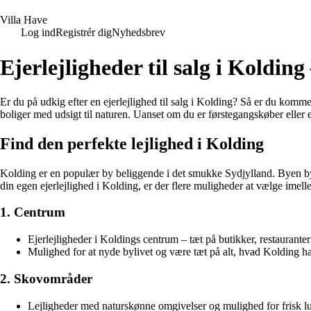
V
illa
H
ave
Log ind
Registrér dig
Nyhedsbrev
Ejerlejligheder til salg i Koldi
Er du på udkig efter en ejerlejlighed til salg i Kolding? Så er du kommet 
boliger med udsigt til naturen. Uanset om du er førstegangskøber eller
Find den perfekte lejlighed i Kolding
Kolding er en populær by beliggende i det smukke Sydjylland. Byen byder
din egen ejerlejlighed i Kolding, er der flere muligheder at vælge imel
1. Centrum
Ejerlejligheder i Koldings centrum – tæt på butikker, restauranter 
Mulighed for at nyde bylivet og være tæt på alt, hvad Kolding ha
2. Skovområder
Lejligheder med naturskønne omgivelser og mulighed for frisk luft