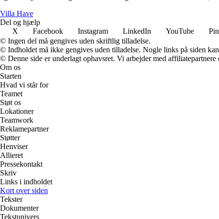
V
illa
H
ave
Del og hjælp
X
Facebook
Instagram
LinkedIn
YouTube
Pin
© Ingen del må gengives uden skriftlig tilladelse.
© Indholdet må ikke gengives uden tilladelse. Nogle links på siden ka
© Denne side er underlagt ophavsret. Vi arbejder med affiliatepartnere 
Om os
Starten
Hvad vi står for
Teamet
Støt os
Lokationer
Teamwork
Reklamepartner
Støtter
Henviser
Allieret
Pressekontakt
Skriv
Links i indholdet
Kort over siden
Tekster
Dokumenter
Tekstunivers