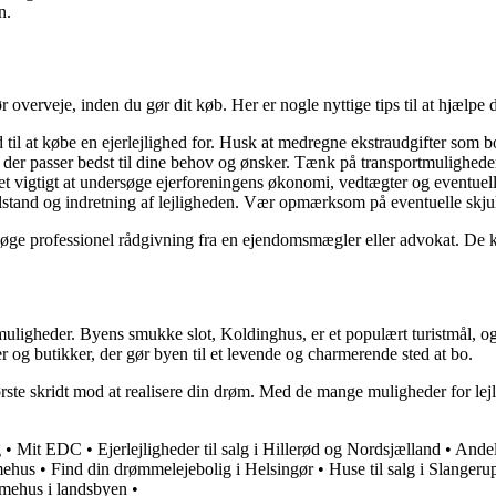
n.
ør overveje, inden du gør dit køb. Her er nogle nyttige tips til at hjælpe 
til at købe en ejerlejlighed for. Husk at medregne ekstraudgifter som b
er passer bedst til dine behov og ønsker. Tænk på transportmuligheder, n
det vigtigt at undersøge ejerforeningens økonomi, vedtægter og eventu
lstand og indretning af lejligheden. Vær opmærksom på eventuelle skjul
søge professionel rådgivning fra en ejendomsmægler eller advokat. De ka
ligheder. Byens smukke slot, Koldinghus, er et populært turistmål, og 
r og butikker, der gør byen til et levende og charmerende sted at bo.
ørste skridt mod at realisere din drøm. Med de mange muligheder for lej
g
•
Mit EDC
•
Ejerlejligheder til salg i Hillerød og Nordsjælland
•
Andel
mehus
•
Find din drømmelejebolig i Helsingør
•
Huse til salg i Slanger
mmehus i landsbyen
•