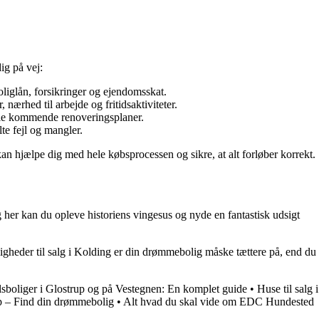
dig på vej:
oliglån, forsikringer og ejendomsskat.
ærhed til arbejde og fritidsaktiviteter.
elle kommende renoveringsplaner.
te fejl og mangler.
n hjælpe dig med hele købsprocessen og sikre, at alt forløber korrekt.
her kan du opleve historiens vingesus og nyde en fantastisk udsigt
ligheder til salg i Kolding er din drømmebolig måske tættere på, end du
sboliger i Glostrup og på Vestegnen: En komplet guide
•
Huse til salg i
up – Find din drømmebolig
•
Alt hvad du skal vide om EDC Hundested