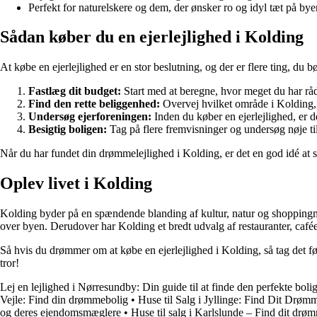
Perfekt for naturelskere og dem, der ønsker ro og idyl tæt på bye
Sådan køber du en ejerlejlighed i Kolding
At købe en ejerlejlighed er en stor beslutning, og der er flere ting, du b
Fastlæg dit budget:
Start med at beregne, hvor meget du har råd 
Find den rette beliggenhed:
Overvej hvilket område i Kolding, d
Undersøg ejerforeningen:
Inden du køber en ejerlejlighed, er 
Besigtig boligen:
Tag på flere fremvisninger og undersøg nøje ti
Når du har fundet din drømmelejlighed i Kolding, er det en god idé at 
Oplev livet i Kolding
Kolding byder på en spændende blanding af kultur, natur og shoppingmu
over byen. Derudover har Kolding et bredt udvalg af restauranter, cafée
Så hvis du drømmer om at købe en ejerlejlighed i Kolding, så tag det f
tror!
Lej en lejlighed i Nørresundby: Din guide til at finde den perfekte boli
Vejle: Find din drømmebolig
•
Huse til Salg i Jyllinge: Find Dit Drøm
og deres ejendomsmæglere
•
Huse til salg i Karlslunde – Find dit drø