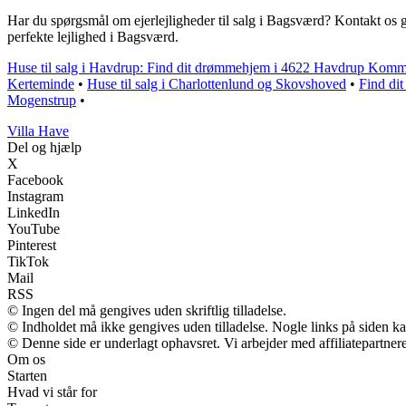
Har du spørgsmål om ejerlejligheder til salg i Bagsværd? Kontakt os gern
perfekte lejlighed i Bagsværd.
Huse til salg i Havdrup: Find dit drømmehjem i 4622 Havdrup Kom
Kerteminde
•
Huse til salg i Charlottenlund og Skovshoved
•
Find di
Mogenstrup
•
V
illa
H
ave
Del og hjælp
X
Facebook
Instagram
LinkedIn
YouTube
Pinterest
TikTok
Mail
RSS
© Ingen del må gengives uden skriftlig tilladelse.
© Indholdet må ikke gengives uden tilladelse. Nogle links på siden 
© Denne side er underlagt ophavsret. Vi arbejder med affiliatepartnere
Om os
Starten
Hvad vi står for