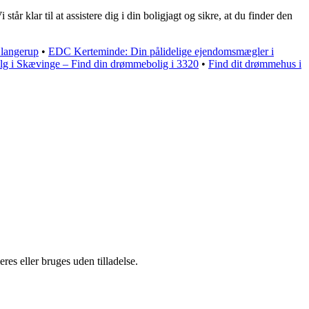
r klar til at assistere dig i din boligjagt og sikre, at du finder den
langerup
•
EDC Kerteminde: Din pålidelige ejendomsmægler i
alg i Skævinge – Find din drømmebolig i 3320
•
Find dit drømmehus i
es eller bruges uden tilladelse.