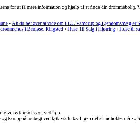
e for at få mere information og hjælp til at finde din drømmebolig. Vi stå
mune
•
Alt du behøver at vide om EDC Vamdrup og Ejendomsmægler S
t drømmehus i Benløse, Ringsted
•
Huse Til Salg i Hjørring
•
Huse til s
kan give os kommission ved køb.
 og kan opnå indtægt ved køb via links. Ingen del af indholdet må kopier