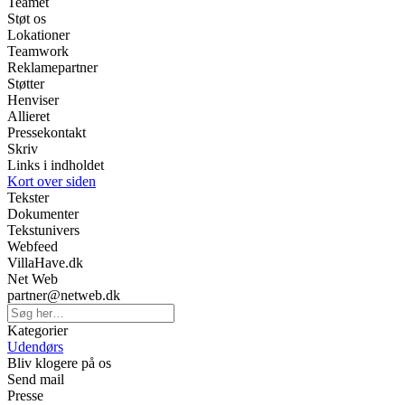
Teamet
Støt os
Lokationer
Teamwork
Reklamepartner
Støtter
Henviser
Allieret
Pressekontakt
Skriv
Links i indholdet
Kort over siden
Tekster
Dokumenter
Tekstunivers
Webfeed
VillaHave.dk
Net Web
partner@netweb.dk
Kategorier
Udendørs
Bliv klogere på os
Send mail
Presse