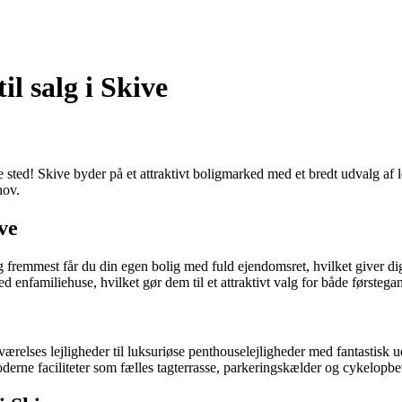
il salg i Skive
te sted! Skive byder på et attraktivt boligmarked med et bredt udvalg af 
hov.
ve
og fremmest får du din egen bolig med fuld ejendomsret, hvilket giver dig
 enfamiliehuse, hvilket gør dem til et attraktivt valg for både førstega
e toværelses lejligheder til luksuriøse penthouselejligheder med fantasti
moderne faciliteter som fælles tagterrasse, parkeringskælder og cykelopbe