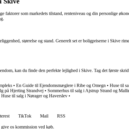
i Skive
llige faktorer som markedets tilstand, renteniveau og din personlige øko
ng.
eliggenhed, størrelse og stand. Generelt set er boligpriserne i Skive rim
 ejendom, kan du finde den perfekte lejlighed i Skive. Tag det første skr
ompleks
•
En Guide til Ejendomsmæglere i Ribe og Omegn
•
Huse til s
alg på Hjerting Strandvej
•
Sommerhus til salg i Ajstrup Strand og Mall
•
Huse til salg i Nørager og Haverslev
•
terest
TikTok
Mail
RSS
n give os kommission ved køb.