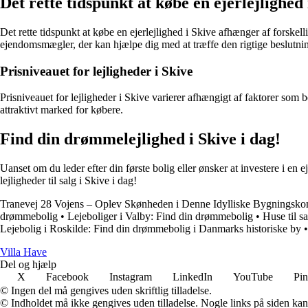
Det rette tidspunkt at købe en ejerlejlighed 
Det rette tidspunkt at købe en ejerlejlighed i Skive afhænger af forske
ejendomsmægler, der kan hjælpe dig med at træffe den rigtige beslutni
Prisniveauet for lejligheder i Skive
Prisniveauet for lejligheder i Skive varierer afhængigt af faktorer som b
attraktivt marked for købere.
Find din drømmelejlighed i Skive i dag!
Uanset om du leder efter din første bolig eller ønsker at investere i en
lejligheder til salg i Skive i dag!
Tranevej 28 Vojens – Oplev Skønheden i Denne Idylliske Bygningsk
drømmebolig
•
Lejeboliger i Valby: Find din drømmebolig
•
Huse til s
Lejebolig i Roskilde: Find din drømmebolig i Danmarks historiske by
V
illa
H
ave
Del og hjælp
X
Facebook
Instagram
LinkedIn
YouTube
Pin
© Ingen del må gengives uden skriftlig tilladelse.
© Indholdet må ikke gengives uden tilladelse. Nogle links på siden ka