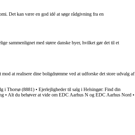
nomi. Det kan være en god idé at søge rådgivning fra en
elige sammenlignet med større danske byer, hvilket gør det til et
idt mod at realisere dine boligdrømme ved at udforske det store udvalg af
alg i Thorsø (8881)
•
Ejerlejligheder til salg i Helsingør: Find din
ing
•
Alt du behøver at vide om EDC Aarhus N og EDC Aarhus Nord
•