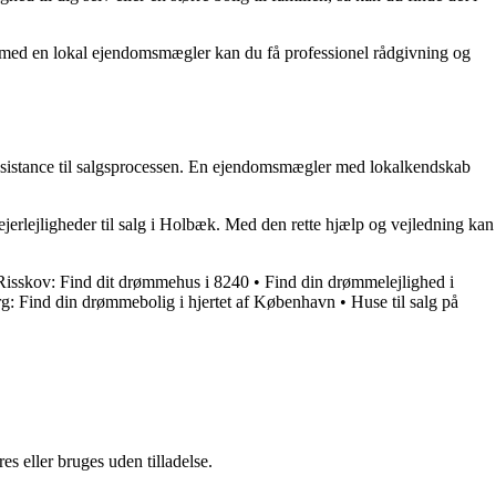
 med en lokal ejendomsmægler kan du få professionel rådgivning og
l assistance til salgsprocessen. En ejendomsmægler med lokalkendskab
ejerlejligheder til salg i Holbæk. Med den rette hjælp og vejledning kan
i Risskov: Find dit drømmehus i 8240
•
Find din drømmelejlighed i
rg: Find din drømmebolig i hjertet af København
•
Huse til salg på
s eller bruges uden tilladelse.