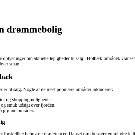
din drømmebolig
ge oplysninger om aktuelle lejligheder til salg i Holbæk-området. Uanse
nhver smag.
lbæk
eder til salg. Nogle af de mest populære områder inkluderer:
nter og shoppingmuligheder.
 og smuk udsigt over fjorden.
å grønne områder.
lig
 forskellige behov og præferencer. Uanset om du søger en mindre lejlighed