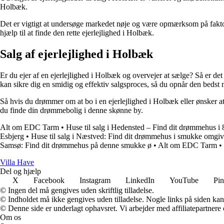
Holbæk.
Det er vigtigt at undersøge markedet nøje og være opmærksom på fakto
hjælp til at finde den rette ejerlejlighed i Holbæk.
Salg af ejerlejlighed i Holbæk
Er du ejer af en ejerlejlighed i Holbæk og overvejer at sælge? Så er de
kan sikre dig en smidig og effektiv salgsproces, så du opnår den bedst m
Så hvis du drømmer om at bo i en ejerlejlighed i Holbæk eller ønsker at
du finde din drømmebolig i denne skønne by.
Alt om EDC Tarm
•
Huse til salg i Hedensted – Find dit drømmehus i
Esbjerg
•
Huse til salg i Næstved: Find dit drømmehus i smukke omgiv
Samsø: Find dit drømmehus på denne smukke ø
•
Alt om EDC Tarm
•
V
illa
H
ave
Del og hjælp
X
Facebook
Instagram
LinkedIn
YouTube
Pin
© Ingen del må gengives uden skriftlig tilladelse.
© Indholdet må ikke gengives uden tilladelse. Nogle links på siden ka
© Denne side er underlagt ophavsret. Vi arbejder med affiliatepartnere 
Om os