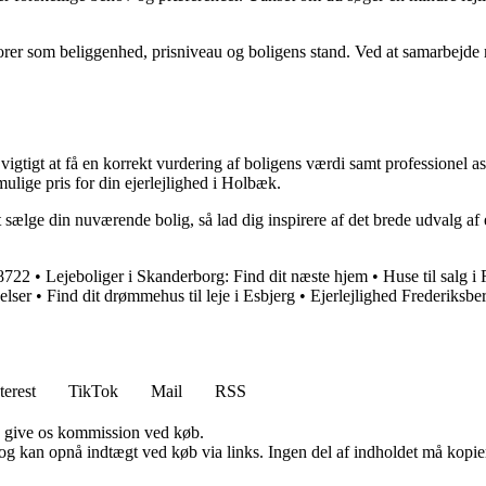
rer som beliggenhed, prisniveau og boligens stand. Ved at samarbejde
t vigtigt at få en korrekt vurdering af boligens værdi samt professione
ulige pris for din ejerlejlighed i Holbæk.
 sælge din nuværende bolig, så lad dig inspirere af det brede udvalg af 
 8722
•
Lejeboliger i Skanderborg: Find dit næste hjem
•
Huse til salg 
elser
•
Find dit drømmehus til leje i Esbjerg
•
Ejerlejlighed Frederiksbe
terest
TikTok
Mail
RSS
n give os kommission ved køb.
og kan opnå indtægt ved køb via links. Ingen del af indholdet må kopiere