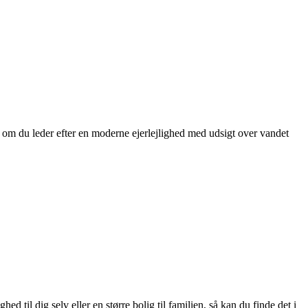
t om du leder efter en moderne ejerlejlighed med udsigt over vandet
 til dig selv eller en større bolig til familien, så kan du finde det i