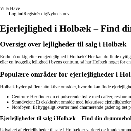
V
illa
H
ave
Log ind
Registrér dig
Nyhedsbrev
Ejerlejlighed i Holbæk – Find 
Oversigt over lejligheder til salg i Holbæk
Er du på udkig efter en ejerlejlighed i Holbæk? Her kan du finde nytti
eller en hyggelig lejlighed i byens centrum, så har Holbæk noget for e
Populære områder for ejerlejligheder i Ho
Holbæk byder på flere attraktive områder, hvor du kan finde ejerlejligh
Centrum: Her finder du et pulserende byliv med caféer, restaura
Strandvejen: Et eksklusivt område med luksuriøse ejerlejligheder
Nordbyen: Et hyggeligt kvarter med charmerende gader og tæt p
Ejerlejligheder til salg i Holbæk – Find din drømmebo
Udvalget af ejerlejligheder til salg i Holbæk er varieret og imødekommer