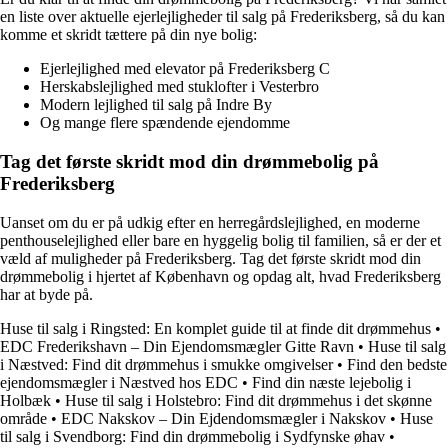
en liste over aktuelle ejerlejligheder til salg på Frederiksberg, så du kan
komme et skridt tættere på din nye bolig:
Ejerlejlighed med elevator på Frederiksberg C
Herskabslejlighed med stuklofter i Vesterbro
Modern lejlighed til salg på Indre By
Og mange flere spændende ejendomme
Tag det første skridt mod din drømmebolig på
Frederiksberg
Uanset om du er på udkig efter en herregårdslejlighed, en moderne
penthouselejlighed eller bare en hyggelig bolig til familien, så er der et
væld af muligheder på Frederiksberg. Tag det første skridt mod din
drømmebolig i hjertet af København og opdag alt, hvad Frederiksberg
har at byde på.
Huse til salg i Ringsted: En komplet guide til at finde dit drømmehus
•
EDC Frederikshavn – Din Ejendomsmægler Gitte Ravn
•
Huse til salg
i Næstved: Find dit drømmehus i smukke omgivelser
•
Find den bedste
ejendomsmægler i Næstved hos EDC
•
Find din næste lejebolig i
Holbæk
•
Huse til salg i Holstebro: Find dit drømmehus i det skønne
område
•
EDC Nakskov – Din Ejdendomsmægler i Nakskov
•
Huse
til salg i Svendborg: Find din drømmebolig i Sydfynske øhav
•