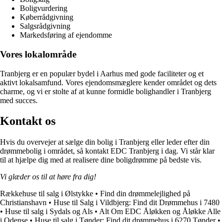
Boligvurdering
Køberrådgivning
Salgsrådgivning
Markedsføring af ejendomme
Vores lokalområde
Tranbjerg er en populær bydel i Aarhus med gode faciliteter og et
aktivt lokalsamfund. Vores ejendomsmæglere kender området og dets
charme, og vi er stolte af at kunne formidle bolighandler i Tranbjerg
med succes.
Kontakt os
Hvis du overvejer at sælge din bolig i Tranbjerg eller leder efter din
drømmebolig i området, så kontakt EDC Tranbjerg i dag. Vi står klar
til at hjælpe dig med at realisere dine boligdrømme på bedste vis.
Vi glæder os til at høre fra dig!
Rækkehuse til salg i Ølstykke
•
Find din drømmelejlighed på
Christianshavn
•
Huse til Salg i Vildbjerg: Find dit Drømmehus i 7480
•
Huse til salg i Sydals og Als
•
Alt Om EDC Åløkken og Åløkke Alle
i Odense
•
Huse til salg i Tønder: Find dit drømmehus i 6270 Tønder
•