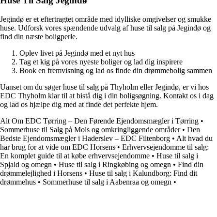
Huse Til Salg Jegindø
Jegindø er et eftertragtet område med idylliske omgivelser og smukke
huse. Udforsk vores spændende udvalg af huse til salg på Jegindø og
find din næste boligperle.
Oplev livet på Jegindø med et nyt hus
Tag et kig på vores nyeste boliger og lad dig inspirere
Book en fremvisning og lad os finde din drømmebolig sammen
Uanset om du søger huse til salg på Thyholm eller Jegindø, er vi hos
EDC Thyholm klar til at bistå dig i din boligsøgning. Kontakt os i dag
og lad os hjælpe dig med at finde det perfekte hjem.
Alt Om EDC Tørring – Den Førende Ejendomsmægler i Tørring
•
Sommerhuse til Salg på Mols og omkringliggende områder
•
Den
Bedste Ejendomsmægler i Haderslev – EDC Filtenborg
•
Alt hvad du
har brug for at vide om EDC Horsens
•
Erhvervsejendomme til salg:
En komplet guide til at købe erhvervsejendomme
•
Huse til salg i
Spjald og omegn
•
Huse til salg i Ringkøbing og omegn
•
Find din
drømmelejlighed i Horsens
•
Huse til salg i Kalundborg: Find dit
drømmehus
•
Sommerhuse til salg i Aabenraa og omegn
•