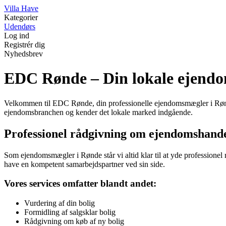
V
illa
H
ave
Kategorier
Udendørs
Log ind
Registrér dig
Nyhedsbrev
EDC Rønde – Din lokale ejend
Velkommen til EDC Rønde, din professionelle ejendomsmægler i Rønde 
ejendomsbranchen og kender det lokale marked indgående.
Professionel rådgivning om ejendomshand
Som ejendomsmægler i Rønde står vi altid klar til at yde professionel
have en kompetent samarbejdspartner ved sin side.
Vores services omfatter blandt andet:
Vurdering af din bolig
Formidling af salgsklar bolig
Rådgivning om køb af ny bolig