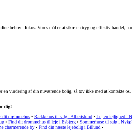
 dine behov i fokus. Vores mål er at sikre en tryg og effektiv handel, 
er en vurdering af din nuværende bolig, så tøv ikke med at kontakte os.
r dig!
de dit drømmehus
•
Rækkehus til salg i Albertslund
•
Lej en lejlighed i 
rup
•
Find dit drømmehus til leje i Esbjerg
•
Sommerhuse til salg i Nykø
nne charmerende by
•
Find din næste lejebolig i Billund
•