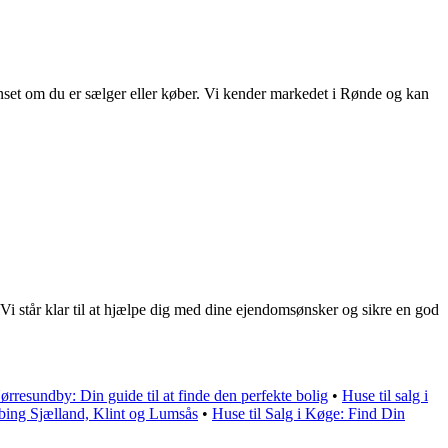
uanset om du er sælger eller køber. Vi kender markedet i Rønde og kan
 Vi står klar til at hjælpe dig med dine ejendomsønsker og sikre en god
Nørresundby: Din guide til at finde den perfekte bolig
•
Huse til salg i
bing Sjælland, Klint og Lumsås
•
Huse til Salg i Køge: Find Din