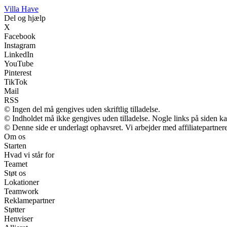
V
illa
H
ave
Del og hjælp
X
Facebook
Instagram
LinkedIn
YouTube
Pinterest
TikTok
Mail
RSS
© Ingen del må gengives uden skriftlig tilladelse.
© Indholdet må ikke gengives uden tilladelse. Nogle links på siden 
© Denne side er underlagt ophavsret. Vi arbejder med affiliatepartnere
Om os
Starten
Hvad vi står for
Teamet
Støt os
Lokationer
Teamwork
Reklamepartner
Støtter
Henviser