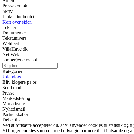
Allieret
Pressekontakt
Skriv
Links i indholdet
Kort over siden
Tekster
Dokumenter
Tekstunivers
Webfeed
VillaHave.dk
Net Web
partner@netweb.dk
Kategorier
Udendørs
Bliv klogere på os
Send mail
Presse
Markedsføring
Min adgang
Nyhedsmail
Partnerskaber
Del et tip
Ved at fortsætte accepterer du, at vi anvender cookies til statistik og ti
Vi bruger cookies sammen med udvalgte partnere til at indsamle og anal