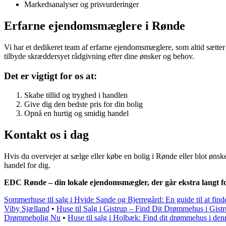
Markedsanalyser og prisvurderinger
Erfarne ejendomsmæglere i Rønde
Vi har et dedikeret team af erfarne ejendomsmæglere, som altid sætter
tilbyde skræddersyet rådgivning efter dine ønsker og behov.
Det er vigtigt for os at:
Skabe tillid og tryghed i handlen
Give dig den bedste pris for din bolig
Opnå en hurtig og smidig handel
Kontakt os i dag
Hvis du overvejer at sælge eller købe en bolig i Rønde eller blot ønsk
handel for dig.
EDC Rønde – din lokale ejendomsmægler, der går ekstra langt fo
Sommerhuse til salg i Hvide Sande og Bjerregård: En guide til at fin
Viby Sjælland
•
Huse til Salg i Gistrup – Find Dit Drømmehus i Gist
Drømmebolig Nu
•
Huse til salg i Holbæk: Find dit drømmehus i de