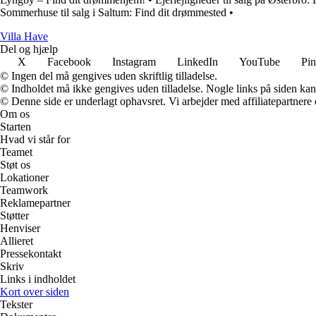
Sommerhuse til salg i Saltum: Find dit drømmested
•
V
illa
H
ave
Del og hjælp
X
Facebook
Instagram
LinkedIn
YouTube
Pin
© Ingen del må gengives uden skriftlig tilladelse.
© Indholdet må ikke gengives uden tilladelse. Nogle links på siden ka
© Denne side er underlagt ophavsret. Vi arbejder med affiliatepartnere 
Om os
Starten
Hvad vi står for
Teamet
Støt os
Lokationer
Teamwork
Reklamepartner
Støtter
Henviser
Allieret
Pressekontakt
Skriv
Links i indholdet
Kort over siden
Tekster