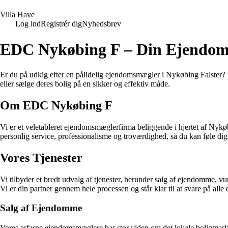
V
illa
H
ave
Log ind
Registrér dig
Nyhedsbrev
EDC Nykøbing F – Din Ejendoms
Er du på udkig efter en pålidelig ejendomsmægler i Nykøbing Falster? 
eller sælge deres bolig på en sikker og effektiv måde.
Om EDC Nykøbing F
Vi er et veletableret ejendomsmæglerfirma beliggende i hjertet af Nykøb
personlig service, professionalisme og troværdighed, så du kan føle dig
Vores Tjenester
Vi tilbyder et bredt udvalg af tjenester, herunder salg af ejendomme,
Vi er din partner gennem hele processen og står klar til at svare på alle
Salg af Ejendomme
Vores erfarne ejendomsmæglere har stor viden om det lokale boligmarked 