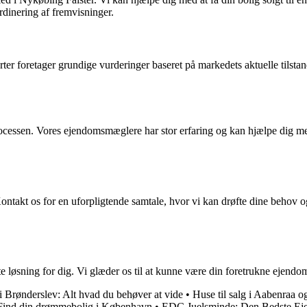
rdinering af fremvisninger.
r foretager grundige vurderinger baseret på markedets aktuelle tilstand.
cessen. Vores ejendomsmæglere har stor erfaring og kan hjælpe dig med a
kt os for en uforpligtende samtale, hvor vi kan drøfte dine behov og 
e løsning for dig. Vi glæder os til at kunne være din foretrukne ejend
i Brønderslev: Alt hvad du behøver at vide
•
Huse til salg i Aabenraa 
o: Find din drømmebolig i København
•
EDC Juelsminde: Den Bedste Ej