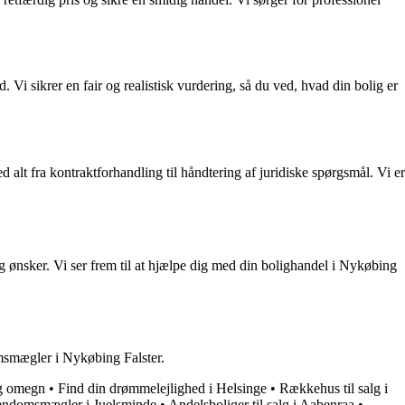
 Vi sikrer en fair og realistisk vurdering, så du ved, hvad din bolig er
lt fra kontraktforhandling til håndtering af juridiske spørgsmål. Vi er
ønsker. Vi ser frem til at hjælpe dig med din bolighandel i Nykøbing
omsmægler i Nykøbing Falster.
og omegn
•
Find din drømmelejlighed i Helsinge
•
Rækkehus til salg i
endomsmægler i Juelsminde
•
Andelsboliger til salg i Aabenraa
•