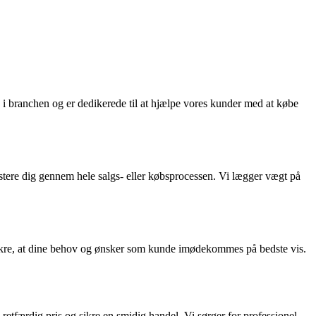
 i branchen og er dedikerede til at hjælpe vores kunder med at købe
istere dig gennem hele salgs- eller købsprocessen. Vi lægger vægt på
 sikre, at dine behov og ønsker som kunde imødekommes på bedste vis.
retfærdig pris og sikre en smidig handel. Vi sørger for professionel