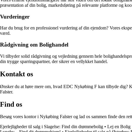
præsentation af din bolig, markedsføring på relevante platforme og koo
Vurderinger
Har du brug for en professionel vurdering af din ejendom? Vores eksperte
værd.
Rådgivning om Bolighandel
Vi tilbyder solid rådgivning og vejledning gennem hele bolighandelspro
din trygge sparringspartner, der sikrer en vellykket handel.
Kontakt os
Ønsker du at høre mere om, hvad EDC Nykøbing F kan tilbyde dig? Konta
Falster.
Find os
Besøg vores kontor i Nykøbing Falster og lad os sammen finde den rett
Ejerlejligheder til salg i Slagelse: Find din drømmebolig
•
Lej en Bolig 
Lyngby – Find dit drømmehjem!
•
Ejerlejligheder til salg på Østerbr