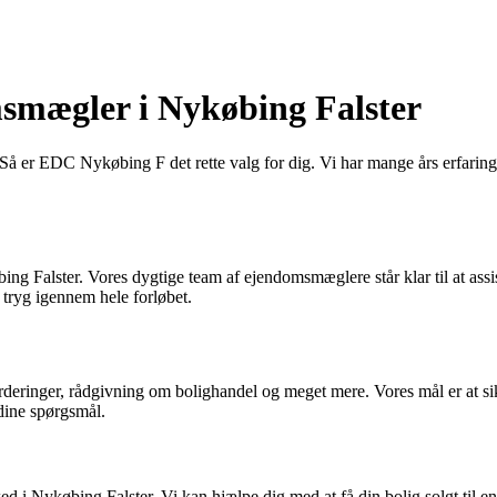
mægler i Nykøbing Falster
Så er EDC Nykøbing F det rette valg for dig. Vi har mange års erfaring
ing Falster. Vores dygtige team af ejendomsmæglere står klar til at ass
 tryg igennem hele forløbet.
 vurderinger, rådgivning om bolighandel og meget mere. Vores mål er at
 dine spørgsmål.
i Nykøbing Falster. Vi kan hjælpe dig med at få din bolig solgt til en 