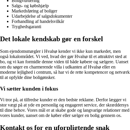
Boligvurdering
Salgs- og købshjælp
Markedsføring af boliger
Udarbejdelse af salgsdokumenter
Forhandling af handelsvilkår
Tryghedsgaranti
Det lokale kendskab gør en forskel
Som ejendomsmægler i Hvalsø kender vi ikke kun markedet, men
også lokalområdet. Vi ved, hvad der gør Hvalsø til et attraktivt sted at
bo, og vi kan formidle denne viden til både købere og sælgere. Uanset
om du søger en charmerende villa i udkanten af Hvalsø eller en
moderne lejlighed i centrum, så har vi de rette kompetencer og netværk
til at opfylde dine boligønsker.
Vi sætter kunden i fokus
Vi tror på, at tilfredse kunder er den bedste reklame. Derfor lægger vi
stor vægt på at yde en personlig og engageret service, der skræddersys
til dine behov. Vores mål er at skabe gode og langvarige relationer med
vores kunder, uanset om de køber eller sælger en bolig gennem os.
Kontakt os for en uforpligtende snak