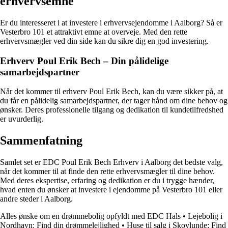
erhvervsemne
Er du interesseret i at investere i erhvervsejendomme i Aalborg? Så er
Vesterbro 101 et attraktivt emne at overveje. Med den rette
erhvervsmægler ved din side kan du sikre dig en god investering.
Erhverv Poul Erik Bech – Din pålidelige
samarbejdspartner
Når det kommer til erhverv Poul Erik Bech, kan du være sikker på, at
du får en pålidelig samarbejdspartner, der tager hånd om dine behov og
ønsker. Deres professionelle tilgang og dedikation til kundetilfredshed
er uvurderlig.
Sammenfatning
Samlet set er EDC Poul Erik Bech Erhverv i Aalborg det bedste valg,
når det kommer til at finde den rette erhvervsmægler til dine behov.
Med deres ekspertise, erfaring og dedikation er du i trygge hænder,
hvad enten du ønsker at investere i ejendomme på Vesterbro 101 eller
andre steder i Aalborg.
Alles ønske om en drømmebolig opfyldt med EDC Hals
•
Lejebolig i
Nordhavn: Find din drømmelejlighed
•
Huse til salg i Skovlunde: Find