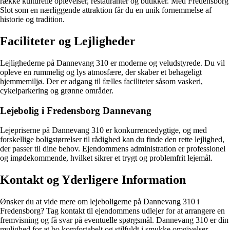
række kulturelle oplevelser, restauranter og butikker. Med Fredensborg
Slot som en nærliggende attraktion får du en unik fornemmelse af
historie og tradition.
Faciliteter og Lejligheder
Lejlighederne på Dannevang 310 er moderne og veludstyrede. Du vil
opleve en rummelig og lys atmosfære, der skaber et behageligt
hjemmemiljø. Der er adgang til fælles faciliteter såsom vaskeri,
cykelparkering og grønne områder.
Lejebolig i Fredensborg Dannevang
Lejepriserne på Dannevang 310 er konkurrencedygtige, og med
forskellige boligstørrelser til rådighed kan du finde den rette lejlighed,
der passer til dine behov. Ejendommens administration er professionel
og imødekommende, hvilket sikrer et trygt og problemfrit lejemål.
Kontakt og Yderligere Information
Ønsker du at vide mere om lejeboligerne på Dannevang 310 i
Fredensborg? Tag kontakt til ejendommens udlejer for at arrangere en
fremvisning og få svar på eventuelle spørgsmål. Dannevang 310 er din
mulighed for at bo komfortabelt og stilfuldt i smukke omgivelser.