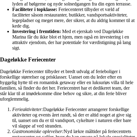
lyden af bølgerne og nyde solnedgangen fra din egen terrasse.
Faciliteter i topklasse:
Feriecenteret tilbyder et væld af
faciliteter såsom restauranter, butikker, vandsportsaktiviteter,
legepladser og meget mere, der sikrer, at du aldrig kommer til at
kede dig.
Investering i fremtiden:
Med et ejerskab ved Dageløkke
Marina får du ikke blot et hjem, men også en investering i en
attraktiv ejendom, der har potentiale for værdistigning på lang
sigt.
Dageløkke Feriecenter
Dageløkke Feriecenter tilbyder et bredt udvalg af ferieboliger i
forskellige størrelser og prisklasser. Uanset om du leder efter en
hyggelig hytte til en romantisk getaway eller en luksuriøs villa til hele
familien, så finder du det her. Feriecentret har et dedikeret team, der
står klar til at imødekomme dine behov og sikre, at din ferie bliver
uforglemmelig.
Ferieaktiviteter:
Dageløkke Feriecenter arrangerer forskellige
aktiviteter og events året rundt, så der er altid noget at give sig
til, uanset om du er til vandsport, cykelture i naturen eller bare
vil slappe af ved stranden.
Gastronomiske oplevelser:
Nyd lækre måltider på feriecentrets
restauranter og caféer, hvor du kan smage på lokale specialiteter