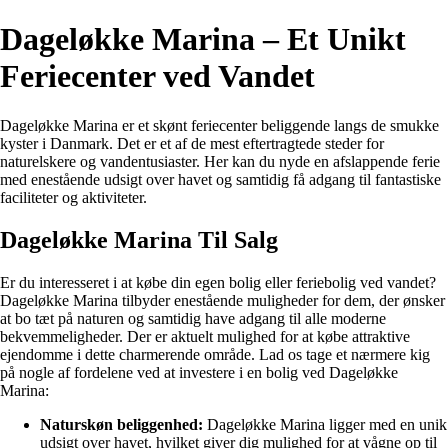
Dageløkke Marina – Et Unikt
Feriecenter ved Vandet
Dageløkke Marina er et skønt feriecenter beliggende langs de smukke
kyster i Danmark. Det er et af de mest eftertragtede steder for
naturelskere og vandentusiaster. Her kan du nyde en afslappende ferie
med enestående udsigt over havet og samtidig få adgang til fantastiske
faciliteter og aktiviteter.
Dageløkke Marina Til Salg
Er du interesseret i at købe din egen bolig eller feriebolig ved vandet?
Dageløkke Marina tilbyder enestående muligheder for dem, der ønsker
at bo tæt på naturen og samtidig have adgang til alle moderne
bekvemmeligheder. Der er aktuelt mulighed for at købe attraktive
ejendomme i dette charmerende område. Lad os tage et nærmere kig
på nogle af fordelene ved at investere i en bolig ved Dageløkke
Marina:
Naturskøn beliggenhed:
Dageløkke Marina ligger med en unik
udsigt over havet, hvilket giver dig mulighed for at vågne op til