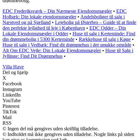
drømmebolig.
EDC Frederiksværk – Din Nærmeste Ejendomsmægler
•
EDC
Holbæk: Din lokale ejendomsmægler
•
Andelsboliger til salg i
Næstved og på Sjælland
•
Lejebolig på Østerbro – Guide til at finde
den perfekte lejlighed til leje i København
•
EDC Odder – Din
Lokale Ejendomsmægler i Odder
•
Huse til salg i Kerteminde: Find
din drømmebolig i 5300 Kerteminde
•
Rækkehuse til salg i Køge
•
Huse til salg i Vedbæk: Find dit drømmehus i det smukke område
•
Alt Om EDC Vejle: Din Lokale Ejendomsmægler
•
Huse til Salg i
Jyllinge: Find Dit Drømmehus
•
V
illa
H
ave
Del og hjælp
X
Facebook
Instagram
LinkedIn
YouTube
Pinterest
TikTok
Mail
RSS
© Ingen del må gengives uden skriftlig tilladelse.
© Indholdet må ikke gengives uden tilladelse. Nogle links på siden
kan give os kommission ved køb.