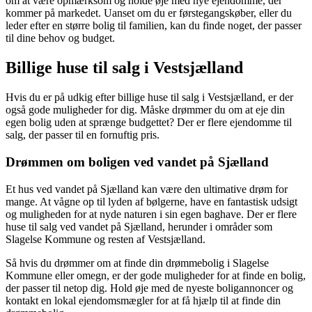
om at være opmærksom og holde øje med nye ejendomme, der
kommer på markedet. Uanset om du er førstegangskøber, eller du
leder efter en større bolig til familien, kan du finde noget, der passer
til dine behov og budget.
Billige huse til salg i Vestsjælland
Hvis du er på udkig efter billige huse til salg i Vestsjælland, er der
også gode muligheder for dig. Måske drømmer du om at eje din
egen bolig uden at sprænge budgettet? Der er flere ejendomme til
salg, der passer til en fornuftig pris.
Drømmen om boligen ved vandet på Sjælland
Et hus ved vandet på Sjælland kan være den ultimative drøm for
mange. At vågne op til lyden af bølgerne, have en fantastisk udsigt
og muligheden for at nyde naturen i sin egen baghave. Der er flere
huse til salg ved vandet på Sjælland, herunder i områder som
Slagelse Kommune og resten af Vestsjælland.
Så hvis du drømmer om at finde din drømmebolig i Slagelse
Kommune eller omegn, er der gode muligheder for at finde en bolig,
der passer til netop dig. Hold øje med de nyeste boligannoncer og
kontakt en lokal ejendomsmægler for at få hjælp til at finde din