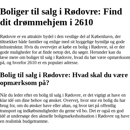
Boliger til salg i Rødovre: Find
dit drømmehjem i 2610
Rødovre er en attraktiv bydel i den vestlige del af København, der
tiltrækker både familier og enlige med sit hyggelige bymiljø og gode
infrastruktur. Hvis du overvejer at købe en bolig i Rødovre, så er der
gode muligheder for at finde netop det, du søger. Herunder kan du
læse mere om boliger til salg i Rødovre, hvad du bør være opmærksom
på, og hvorfor 2610 er en populær adresse.
Bolig til salg i Rødovre: Hvad skal du være
opmærksom på?
Når du leder efter en bolig til salg i Rødovre, er det vigtigt at have en
klar idé om dine behov og ønsker. Overvej, hvor stor en bolig du har
brug for, om du ønsker have eller altan, og hvor tæt på offentlig
transport og indkøbsmuligheder du gerne vil bo. Det er også en god
idé at undersøge den aktuelle boligmarkedssituation i Rødovre og have
en realistisk budgetramme.