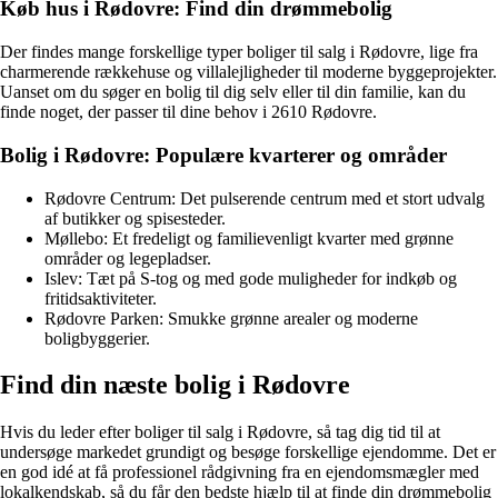
Køb hus i Rødovre: Find din drømmebolig
Der findes mange forskellige typer boliger til salg i Rødovre, lige fra
charmerende rækkehuse og villalejligheder til moderne byggeprojekter.
Uanset om du søger en bolig til dig selv eller til din familie, kan du
finde noget, der passer til dine behov i 2610 Rødovre.
Bolig i Rødovre: Populære kvarterer og områder
Rødovre Centrum: Det pulserende centrum med et stort udvalg
af butikker og spisesteder.
Møllebo: Et fredeligt og familievenligt kvarter med grønne
områder og legepladser.
Islev: Tæt på S-tog og med gode muligheder for indkøb og
fritidsaktiviteter.
Rødovre Parken: Smukke grønne arealer og moderne
boligbyggerier.
Find din næste bolig i Rødovre
Hvis du leder efter boliger til salg i Rødovre, så tag dig tid til at
undersøge markedet grundigt og besøge forskellige ejendomme. Det er
en god idé at få professionel rådgivning fra en ejendomsmægler med
lokalkendskab, så du får den bedste hjælp til at finde din drømmebolig