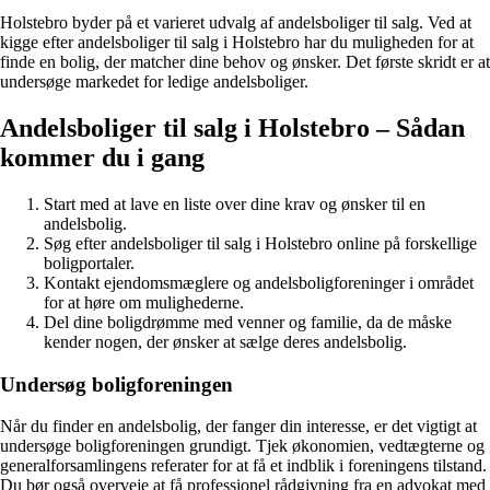
Holstebro byder på et varieret udvalg af andelsboliger til salg. Ved at
kigge efter andelsboliger til salg i Holstebro har du muligheden for at
finde en bolig, der matcher dine behov og ønsker. Det første skridt er at
undersøge markedet for ledige andelsboliger.
Andelsboliger til salg i Holstebro – Sådan
kommer du i gang
Start med at lave en liste over dine krav og ønsker til en
andelsbolig.
Søg efter andelsboliger til salg i Holstebro online på forskellige
boligportaler.
Kontakt ejendomsmæglere og andelsboligforeninger i området
for at høre om mulighederne.
Del dine boligdrømme med venner og familie, da de måske
kender nogen, der ønsker at sælge deres andelsbolig.
Undersøg boligforeningen
Når du finder en andelsbolig, der fanger din interesse, er det vigtigt at
undersøge boligforeningen grundigt. Tjek økonomien, vedtægterne og
generalforsamlingens referater for at få et indblik i foreningens tilstand.
Du bør også overveje at få professionel rådgivning fra en advokat med