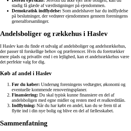
Delvist ejerskab:
Selvom du ikke ejer hele boligen, kan du
stadig få glæde af værdistigninger på ejendommen.
Demokratisk indflydelse:
Som andelshaver har du indflydelse
på beslutninger, der vedrører ejendommen gennem foreningens
generalforsamlinger.
Andelsboliger og rækkehus i Haslev
I Haslev kan du finde et udvalg af andelsboliger og andelsrækkehus,
der passer til forskellige behov og præferencer. Hvis du foretrækker
mere plads og privatliv end i en lejlighed, kan et andelsrækkehus være
det perfekte valg for dig.
Køb af andel i Haslev
Før du køber:
Undersøg foreningens vedtægter, økonomi og
eventuelle kommende renoveringsplaner.
Finansiering:
Du skal typisk kunne finansiere en del af
andelsboligen med egne midler og resten med et realkreditlån.
Indflytning:
Når du har købt en andel, kan du se frem til at
flytte ind i din nye bolig og blive en del af fællesskabet.
Sammenfatning