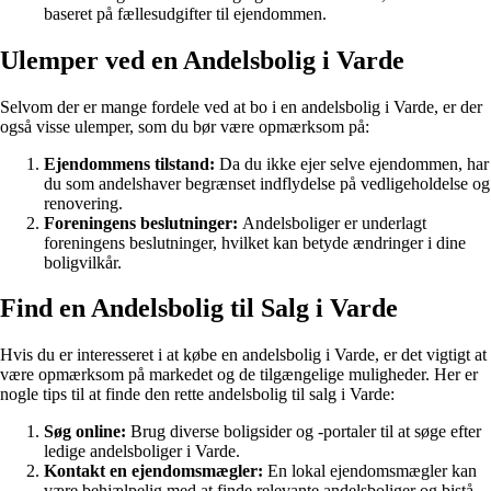
baseret på fællesudgifter til ejendommen.
Ulemper ved en Andelsbolig i Varde
Selvom der er mange fordele ved at bo i en andelsbolig i Varde, er der
også visse ulemper, som du bør være opmærksom på:
Ejendommens tilstand:
Da du ikke ejer selve ejendommen, har
du som andelshaver begrænset indflydelse på vedligeholdelse og
renovering.
Foreningens beslutninger:
Andelsboliger er underlagt
foreningens beslutninger, hvilket kan betyde ændringer i dine
boligvilkår.
Find en Andelsbolig til Salg i Varde
Hvis du er interesseret i at købe en andelsbolig i Varde, er det vigtigt at
være opmærksom på markedet og de tilgængelige muligheder. Her er
nogle tips til at finde den rette andelsbolig til salg i Varde:
Søg online:
Brug diverse boligsider og -portaler til at søge efter
ledige andelsboliger i Varde.
Kontakt en ejendomsmægler:
En lokal ejendomsmægler kan
være behjælpelig med at finde relevante andelsboliger og bistå