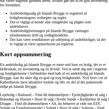
har været stigende gennem årene, hvilket gør det til en god investering
for fremtiden.
Andelsboligssalg på Islands Brygge er reguleret af
boligforeningens vedtægter og regler.
Det er vigtigt at kende sine rettigheder og pligter som
andelshaver.
Andelsboligforeningen på Islands Brygge varetager
ejendommens drift og vedligeholdelse.
Der kan være restriktioner på udlejning af andelsboliger, så det
er vigtigt at være opmærksom på reglerne.
Kort oppsummering
En andelsbolig på Islands Brygge er mere end bare en bolig; det er et
fællesskab, en investering og en livsstil. Ved at sætte dig ind i reglerne
og forpligtelserne i forbindelse med køb af en andelsbolig på Islands
Brygge, kan du sikre dig en god og tryg bolighandel. Nyd livet i en af
Københavns mest attraktive bydele og bliv en del af det pulserende
miljø på Islands Brygge.
Lejebolig i Hadsund – Find dit drømmehjem
•
Ejerlejligheder til salg i
Brønshøj og Husum
•
Huse til salg i Hvide Sande
•
Rækkehus til salg i
Dragør – Find dit drømmehjem
•
Alt, du behøver at vide om EDC
Solrød og Ejendomsmægler i Solrød
•
Huse til salg i Jyderup – Find