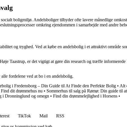
svalg
og socialt boligmiljø. Andelsboliger tilbyder ofte lavere månedlige omk
i beslutningsprocesser omkring ejendommen i samarbejde med andre beb
stabilitet og tryghed. Ved at købe en andelsbolig i et attraktivt område
Høje Taastrup, er det vigtigt at gøre din research og træffe informerede
alle fordelene ved at bo i en andelsbolig.
ebolig i Fredensborg – Din Guide til At Finde den Perfekte Bolig
•
Alt
e: Find dit drømmehus nu
•
Sommerhus til salg på Rømø: Din guide til a
alg i Dronninglund og omegn
•
Find din drømmelejlighed i Horsens
•
terest
TikTok
Mail
RSS
n give os kommission ved køb.