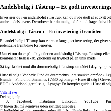
Andelsbolig i Tåstrup – Et godt investering
Investerer du i en andelsbolig i Tåstrup, kan du nyde godt af et trygt 
andre andelshavere. Derudover har du mulighed for at deltage aktivt 
Andelsbolig i Tåstrup – En investering i fremtiden
En andelsbolig i Tåstrup kan være en langsigtet investering, der giver 
potentielle fremtidige fortjenester.
Uanset om du er på udkig efter en andelsbolig i Tåstrup, Taastrup eller 
kombinerer fællesskab, økonomi og tryghed på en unik måde.
Så tag skridtet mod din drømmebolig i Taastrup-området i dag og oplev 
Huse til salg i Vedbæk: Find dit drømmehus i det smukke område
•
Lej
Brande – Find dit drømmehus i 7330 og omegn
•
Huse til salg i Grev
EDC
•
Andelsboliger til salg i Lyngby: En komplet guide
•
Huse til s
V
illa
H
ave
Del og hjælp
X
Facebook
Instagram
LinkedIn
YouTube
Pin
© Ingen del må gengives uden skriftlig tilladelse.
© Indholdet må ikke gengives uden tilladelse. Nogle links på siden ka