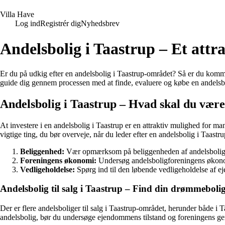
V
illa
H
ave
Log ind
Registrér dig
Nyhedsbrev
Andelsbolig i Taastrup – Et attra
Er du på udkig efter en andelsbolig i Taastrup-området? Så er du kommet 
guide dig gennem processen med at finde, evaluere og købe en andelsboli
Andelsbolig i Taastrup – Hvad skal du væ
At investere i en andelsbolig i Taastrup er en attraktiv mulighed for 
vigtige ting, du bør overveje, når du leder efter en andelsbolig i Taastru
Beliggenhed:
Vær opmærksom på beliggenheden af andelsboligen, 
Foreningens økonomi:
Undersøg andelsboligforeningens økonomi
Vedligeholdelse:
Spørg ind til den løbende vedligeholdelse af
Andelsbolig til salg i Taastrup – Find din drømmeboli
Der er flere andelsboliger til salg i Taastrup-området, herunder både 
andelsbolig, bør du undersøge ejendommens tilstand og foreningens gene