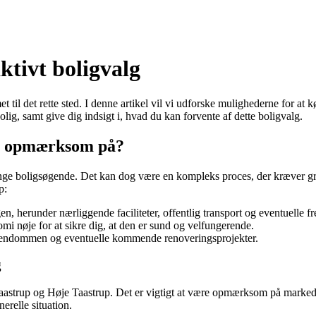
ktivt boligvalg
til det rette sted. I denne artikel vil vi udforske mulighederne for at k
g, samt give dig indsigt i, hvad du kan forvente af dette boligvalg.
re opmærksom på?
mange boligsøgende. Det kan dog være en kompleks proces, der kræver gr
p:
herunder nærliggende faciliteter, offentlig transport og eventuelle fr
 nøje for at sikre dig, at den er sund og velfungerende.
 ejendommen og eventuelle kommende renoveringsprojekter.
g
i Taastrup og Høje Taastrup. Det er vigtigt at være opmærksom på marke
relle situation.