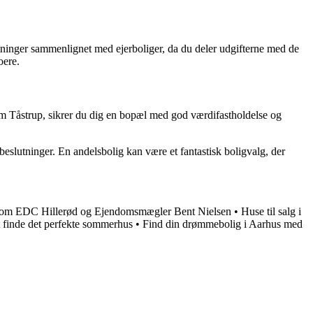
ostninger sammenlignet med ejerboliger, da du deler udgifterne med de
oere.
 som Tåstrup, sikrer du dig en bopæl med god værdifastholdelse og
 beslutninger. En andelsbolig kan være et fantastisk boligvalg, der
 om EDC Hillerød og Ejendomsmægler Bent Nielsen
•
Huse til salg i
t finde det perfekte sommerhus
•
Find din drømmebolig i Aarhus med