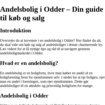
Andelsbolig i Odder – Din guide
til køb og salg
Introduktion
Overvejer du at investere i en andelsbolig i Odder? Her finder du alt,
du skal vide om køb og salg af andelsboliger i denne charmerende by.
Læs videre for at få nyttige tips og råd til at navigere gennem
andelsboligmarkedet i Odder.
Hvad er en andelsbolig?
En andelsbolig er en boligform, hvor man køber en andel af en
boligforening frem for ejendommen selv. I stedet for at eje boligen, ejer
man en andel i foreningen, som ejer ejendommen. Dette gør
andelsboliger til en attraktiv og prisvenlig boligform for mange.
Andelsbolig i Odder