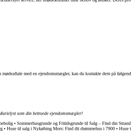
en mødeaftale med en ejendomsmægler, kan du kontakte dem på følgend
 Marielyst som din betroede ejendomsmægler!
mebolig
•
Sommerhusgrunde og Fritidsgrunde til Salg – Find din Stran
rg
•
Huse til salg i Nykøbing Mors: Find dit drømmehus i 7900
•
Huse t