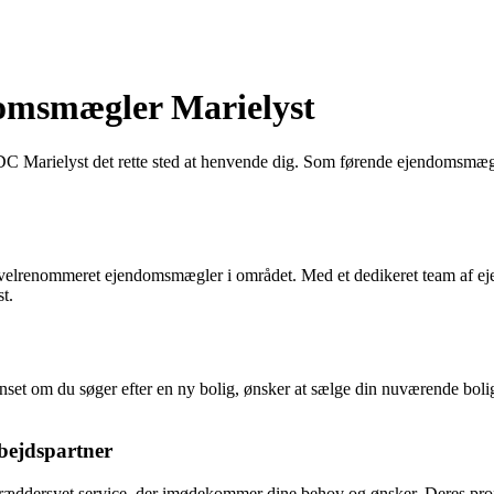
omsmægler Marielyst
DC Marielyst det rette sted at henvende dig. Som førende ejendomsmægle
en velrenommeret ejendomsmægler i området. Med et dedikeret team af 
t.
nset om du søger efter en ny bolig, ønsker at sælge din nuværende boli
bejdspartner
dersyet service, der imødekommer dine behov og ønsker. Deres professi