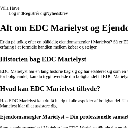
V
illa
H
ave
Log ind
Registrér dig
Nyhedsbrev
Alt om EDC Marielyst og Ejend
Er du på udkig efter en pålidelig ejendomsmægler i Marielyst? Så er E
erfaring i at formidle handlen mellem køber og sælger.
Historien bag EDC Marielyst
EDC Marielyst har en lang historie bag sig og har etableret sig som 
for bolighandel, kan du trygt overlade din bolighandel til EDC Marielys
Hvad kan EDC Marielyst tilbyde?
Hos EDC Marielyst kan du få hjælp til alle aspekter af bolighandel. Ua
Marielyst klar til at assistere dig.
Ejendomsmægler Marielyst – Din professionelle samar
Som ejendomsmægler i Marielyst kan EDC Marielyst tilbyde dig en skræd