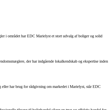
r i området har EDC Marielyst et stort udvalg af boliger og solid
ejendomsmæglere, der har indgående lokalkendskab og ekspertise inden
g eller har brug for rådgivning om markedet i Marielyst, står EDC
onelle tilgang til bolighandel sikrer en tryg og effektiv handel for