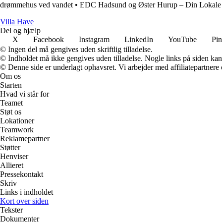
drømmehus ved vandet
•
EDC Hadsund og Øster Hurup – Din Lokal
V
illa
H
ave
Del og hjælp
X
Facebook
Instagram
LinkedIn
YouTube
Pin
© Ingen del må gengives uden skriftlig tilladelse.
© Indholdet må ikke gengives uden tilladelse. Nogle links på siden ka
© Denne side er underlagt ophavsret. Vi arbejder med affiliatepartnere 
Om os
Starten
Hvad vi står for
Teamet
Støt os
Lokationer
Teamwork
Reklamepartner
Støtter
Henviser
Allieret
Pressekontakt
Skriv
Links i indholdet
Kort over siden
Tekster
Dokumenter