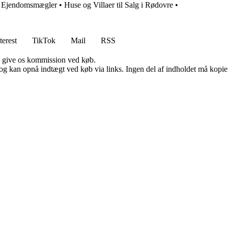
e Ejendomsmægler
•
Huse og Villaer til Salg i Rødovre
•
terest
TikTok
Mail
RSS
n give os kommission ved køb.
og kan opnå indtægt ved køb via links. Ingen del af indholdet må kopiere