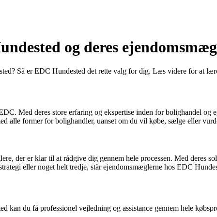
Hundested og deres ejendomsmæg
ndested? Så er EDC Hundested det rette valg for dig. Læs videre for 
. Med deres store erfaring og ekspertise inden for bolighandel og ej
d alle former for bolighandler, uanset om du vil købe, sælge eller vurde
e, der er klar til at rådgive dig gennem hele processen. Med deres sol
strategi eller noget helt tredje, står ejendomsmæglerne hos EDC Hundeste
 kan du få professionel vejledning og assistance gennem hele købspr