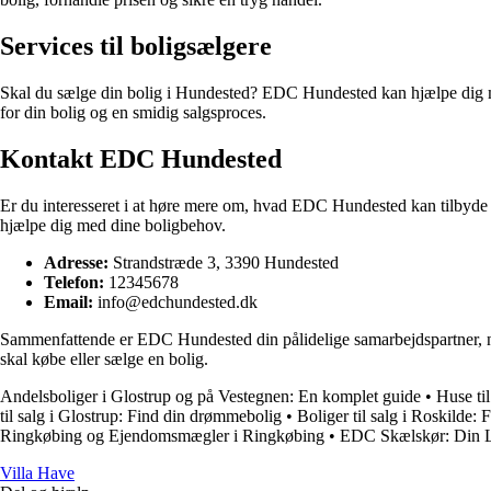
Services til boligsælgere
Skal du sælge din bolig i Hundested? EDC Hundested kan hjælpe dig med
for din bolig og en smidig salgsproces.
Kontakt EDC Hundested
Er du interesseret i at høre mere om, hvad EDC Hundested kan tilbyde d
hjælpe dig med dine boligbehov.
Adresse:
Strandstræde 3, 3390 Hundested
Telefon:
12345678
Email:
info@edchundested.dk
Sammenfattende er EDC Hundested din pålidelige samarbejdspartner, nå
skal købe eller sælge en bolig.
Andelsboliger i Glostrup og på Vestegnen: En komplet guide
•
Huse ti
til salg i Glostrup: Find din drømmebolig
•
Boliger til salg i Roskild
Ringkøbing og Ejendomsmægler i Ringkøbing
•
EDC Skælskør: Din 
V
illa
H
ave