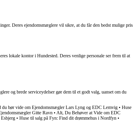
nger. Deres ejendomsmæglere vil sikre, at du får den bedst mulige pris
es lokale kontor i Hundested. Deres venlige personale ser frem til at
ere og brede serviceydelser gør dem til et godt valg, uanset om du
d du bør vide om Ejendomsmægler Lars Lyng og EDC Lemvig
•
Huse
Ejendomsmægler Gitte Ravn
•
Alt, Du Behøver at Vide om EDC
i Esbjerg
•
Huse til salg på Fyn: Find dit drømmehus i Nordfyn
•