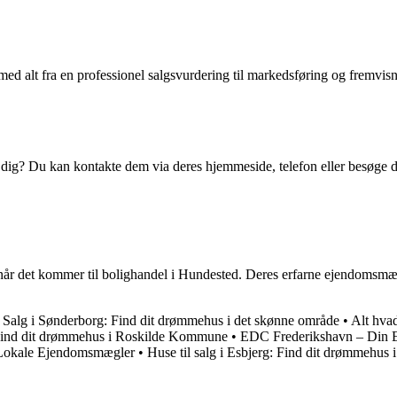
 alt fra en professionel salgsvurdering til markedsføring og fremvisni
ig? Du kan kontakte dem via deres hjemmeside, telefon eller besøge der
r det kommer til bolighandel i Hundested. Deres erfarne ejendomsmægl
l Salg i Sønderborg: Find dit drømmehus i det skønne område
•
Alt hva
e: Find dit drømmehus i Roskilde Kommune
•
EDC Frederikshavn – Din 
Lokale Ejendomsmægler
•
Huse til salg i Esbjerg: Find dit drømmehus 