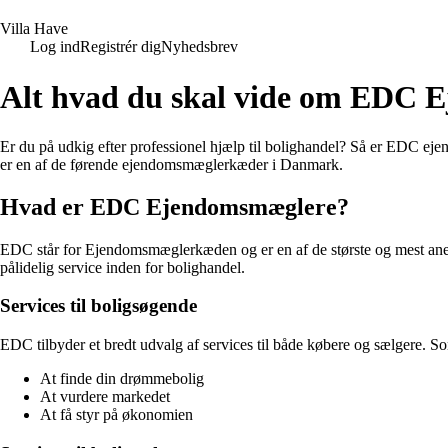
V
illa
H
ave
Log ind
Registrér dig
Nyhedsbrev
Alt hvad du skal vide om EDC 
Er du på udkig efter professionel hjælp til bolighandel? Så er EDC ejen
er en af de førende ejendomsmæglerkæder i Danmark.
Hvad er EDC Ejendomsmæglere?
EDC står for Ejendomsmæglerkæden og er en af de største og mest ane
pålidelig service inden for bolighandel.
Services til boligsøgende
EDC tilbyder et bredt udvalg af services til både købere og sælgere. S
At finde din drømmebolig
At vurdere markedet
At få styr på økonomien