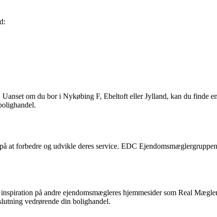
d:
anset om du bor i Nykøbing F, Ebeltoft eller Jylland, kan du finde
bolighandel.
 at forbedre og udvikle deres service. EDC Ejendomsmæglergruppen er 
nspiration på andre ejendomsmægleres hjemmesider som Real Mæglerne,
slutning vedrørende din bolighandel.