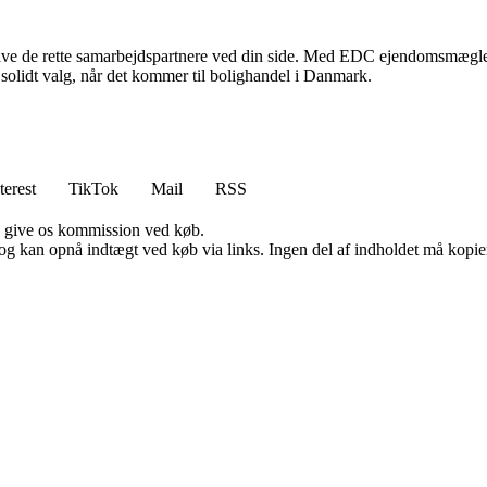
t have de rette samarbejdspartnere ved din side. Med EDC ejendomsmægler
solidt valg, når det kommer til bolighandel i Danmark.
terest
TikTok
Mail
RSS
n give os kommission ved køb.
og kan opnå indtægt ved køb via links. Ingen del af indholdet må kopiere