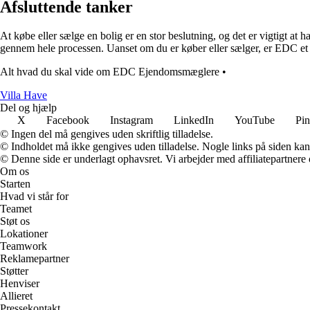
Afsluttende tanker
At købe eller sælge en bolig er en stor beslutning, og det er vigtigt a
gennem hele processen. Uanset om du er køber eller sælger, er EDC et 
Alt hvad du skal vide om EDC Ejendomsmæglere
•
V
illa
H
ave
Del og hjælp
X
Facebook
Instagram
LinkedIn
YouTube
Pin
© Ingen del må gengives uden skriftlig tilladelse.
© Indholdet må ikke gengives uden tilladelse. Nogle links på siden ka
© Denne side er underlagt ophavsret. Vi arbejder med affiliatepartnere 
Om os
Starten
Hvad vi står for
Teamet
Støt os
Lokationer
Teamwork
Reklamepartner
Støtter
Henviser
Allieret
Pressekontakt