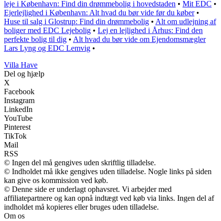
leje i København: Find din drømmebolig i hovedstaden
•
Mit EDC
•
Ejerlejlighed i København: Alt hvad du bør vide før du køber
•
Huse til salg i Glostrup: Find din drømmebolig
•
Alt om udlejning af
boliger med EDC Lejebolig
•
Lej en lejlighed i Århus: Find den
perfekte bolig til dig
•
Alt hvad du bør vide om Ejendomsmægler
Lars Lyng og EDC Lemvig
•
V
illa
H
ave
Del og hjælp
X
Facebook
Instagram
LinkedIn
YouTube
Pinterest
TikTok
Mail
RSS
© Ingen del må gengives uden skriftlig tilladelse.
© Indholdet må ikke gengives uden tilladelse. Nogle links på siden
kan give os kommission ved køb.
© Denne side er underlagt ophavsret. Vi arbejder med
affiliatepartnere og kan opnå indtægt ved køb via links. Ingen del af
indholdet må kopieres eller bruges uden tilladelse.
Om os