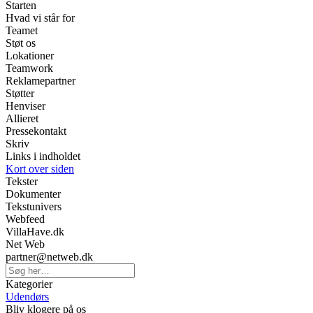
Starten
Hvad vi står for
Teamet
Støt os
Lokationer
Teamwork
Reklamepartner
Støtter
Henviser
Allieret
Pressekontakt
Skriv
Links i indholdet
Kort over siden
Tekster
Dokumenter
Tekstunivers
Webfeed
VillaHave.dk
Net Web
partner@netweb.dk
Kategorier
Udendørs
Bliv klogere på os