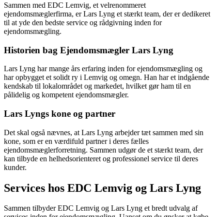
Sammen med EDC Lemvig, et velrenommeret
ejendomsmæglerfirma, er Lars Lyng et stærkt team, der er dedikeret
til at yde den bedste service og rådgivning inden for
ejendomsmægling.
Historien bag Ejendomsmægler Lars Lyng
Lars Lyng har mange års erfaring inden for ejendomsmægling og
har opbygget et solidt ry i Lemvig og omegn. Han har et indgående
kendskab til lokalområdet og markedet, hvilket gør ham til en
pålidelig og kompetent ejendomsmægler.
Lars Lyngs kone og partner
Det skal også nævnes, at Lars Lyng arbejder tæt sammen med sin
kone, som er en værdifuld partner i deres fælles
ejendomsmæglerforretning. Sammen udgør de et stærkt team, der
kan tilbyde en helhedsorienteret og professionel service til deres
kunder.
Services hos EDC Lemvig og Lars Lyng
Sammen tilbyder EDC Lemvig og Lars Lyng et bredt udvalg af
services inden for ejendomsmægling. Uanset om du ønsker at købe