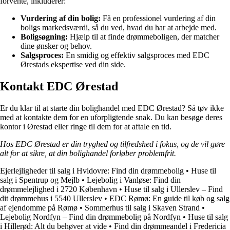
forvente, inkluderer:
Vurdering af din bolig:
Få en professionel vurdering af din
boligs markedsværdi, så du ved, hvad du har at arbejde med.
Boligsøgning:
Hjælp til at finde drømmeboligen, der matcher
dine ønsker og behov.
Salgsproces:
En smidig og effektiv salgsproces med EDC
Ørestads ekspertise ved din side.
Kontakt EDC Ørestad
Er du klar til at starte din bolighandel med EDC Ørestad? Så tøv ikke
med at kontakte dem for en uforpligtende snak. Du kan besøge deres
kontor i Ørestad eller ringe til dem for at aftale en tid.
Hos EDC Ørestad er din tryghed og tilfredshed i fokus, og de vil gøre
alt for at sikre, at din bolighandel forløber problemfrit.
Ejerlejligheder til salg i Hvidovre: Find din drømmebolig
•
Huse til
salg i Spentrup og Mejlb
•
Lejebolig i Vanløse: Find din
drømmelejlighed i 2720 København
•
Huse til salg i Ullerslev – Find
dit drømmehus i 5540 Ullerslev
•
EDC Rømø: En guide til køb og salg
af ejendomme på Rømø
•
Sommerhus til salg i Skaven Strand
•
Lejebolig Nordfyn – Find din drømmebolig på Nordfyn
•
Huse til salg
i Hillerød: Alt du behøver at vide
•
Find din drømmeandel i Fredericia