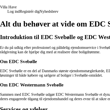
V
illa
H
ave
Log ind
Registrér dig
Nyhedsbrev
Alt du behøver at vide om EDC 
Introduktion til EDC Svebølle og EDC Wes
Er du på udkig efter professionel og pålidelig ejendomsservice i Sve
rådgivning kan de hjælpe dig med at realisere dine boligdrømme.
Om EDC Svebølle
EDC Svebølle er en del af Danmarks største ejendomsmæglerkæde, EDC,
løsninger til både købere og sælgere af boliger i Svebølle-området.
Om EDC Westermann Svebølle
Sammen med EDC Svebølle udgør EDC Westermann Svebølle et dynamisk 
deres engagerede tilgang til ejendomshandel og deres evne til at sikre e
Services og ydelser