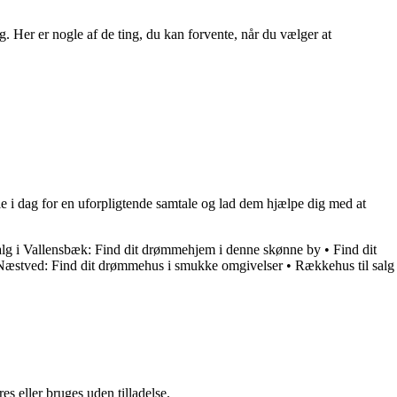
Her er nogle af de ting, du kan forvente, når du vælger at
 i dag for en uforpligtende samtale og lad dem hjælpe dig med at
salg i Vallensbæk: Find dit drømmehjem i denne skønne by
•
Find dit
i Næstved: Find dit drømmehus i smukke omgivelser
•
Rækkehus til salg
s eller bruges uden tilladelse.