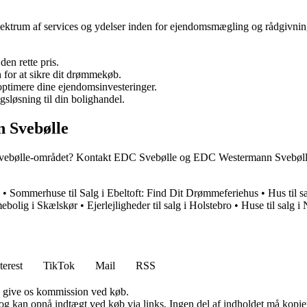
rum af services og ydelser inden for ejendomsmægling og rådgivning. 
den rette pris.
for at sikre dit drømmekøb.
 optimere dine ejendomsinvesteringer.
ngsløsning til din bolighandel.
 Svebølle
g i Svebølle-området? Kontakt EDC Svebølle og EDC Westermann Svebølle
•
Sommerhuse til Salg i Ebeltoft: Find Dit Drømmeferiehus
•
Hus til 
mebolig i Skælskør
•
Ejerlejligheder til salg i Holstebro
•
Huse til salg 
terest
TikTok
Mail
RSS
n give os kommission ved køb.
og kan opnå indtægt ved køb via links. Ingen del af indholdet må kopiere