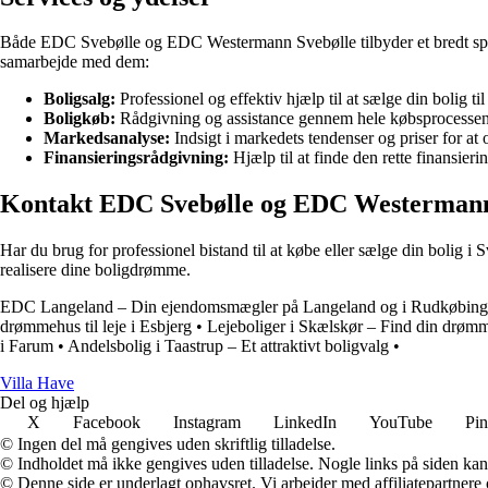
Både EDC Svebølle og EDC Westermann Svebølle tilbyder et bredt spekt
samarbejde med dem:
Boligsalg:
Professionel og effektiv hjælp til at sælge din bolig til 
Boligkøb:
Rådgivning og assistance gennem hele købsprocessen 
Markedsanalyse:
Indsigt i markedets tendenser og priser for at
Finansieringsrådgivning:
Hjælp til at finde den rette finansieri
Kontakt EDC Svebølle og EDC Westermann
Har du brug for professionel bistand til at købe eller sælge din boli
realisere dine boligdrømme.
EDC Langeland – Din ejendomsmægler på Langeland og i Rudkøbing
drømmehus til leje i Esbjerg
•
Lejeboliger i Skælskør – Find din drøm
i Farum
•
Andelsbolig i Taastrup – Et attraktivt boligvalg
•
V
illa
H
ave
Del og hjælp
X
Facebook
Instagram
LinkedIn
YouTube
Pin
© Ingen del må gengives uden skriftlig tilladelse.
© Indholdet må ikke gengives uden tilladelse. Nogle links på siden ka
© Denne side er underlagt ophavsret. Vi arbejder med affiliatepartnere 