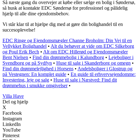
Så næste gang du overvejer at købe eller sælge en bolig i Søndersø,
så husk at kontakte EDC Søndersø for professionel og pålidelig
hjælp til alle dine ejendomsbehov.
Vi står klar til at hjælpe dig med at gøre din bolighandel til en
succesoplevelse!
EDC Ringe og Ejendomsmægler Channe Broholm: Din Vej til en
Vellykket Bolighandel
•
Alt du behøver at vide om EDC Silkeborg
og Poul Erik Bech
•
Alt om EDC Hillerød og Ejendomsmægler
Bent Nielsen
•
Find din drømmebolig i Kalundborg
•
Lejeboliger i
Svendborg og på Sydfyn
•
Huse til salg i Skanderborg og omegn
•
Find din drømmelejlighed i Horsens
•
Andelsboliger i Glostrup og
på Vestegnen: En komplet guide
•
En guide til erhvervsejendomme:
Investering, leje og salg
•
Huse til salg i Næstved: Find dit
drømmehus i smukke omgivelser
•
V
illa
H
ave
Del og hjælp
X
Facebook
Instagram
LinkedIn
YouTube
Pinterest