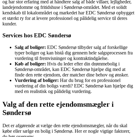
og har stor erfaring med at håndtere salg af både villaer, lejligheder,
landejendomme og fritidshuse i Søndersø-området. Med et solidt
kendskab til lokalområdet og markedet har EDC Søndersø opbygget
et stærkt ry for at levere professionel og pålidelig service til deres
kunder.
Services hos EDC Søndersø
Salg af boliger:
EDC Søndersø tilbyder salg af forskellige
typer boliger og kan bistå dig gennem hele salgsprocessen fra
vurdering til fremvisninger og kontraktindgåelse.
Køb af boliger:
Hvis du leder efter din drømmebolig i
Søndersø-området, kan EDC Søndersø hjælpe dig med at
finde den rette ejendom, der matcher dine behov og ønsker.
Vurdering af boliger:
Har du brug for en professionel
vurdering af din boligs værdi? EDC Søndersø kan hjælpe dig
med en realistisk og pålidelig vurdering.
Valg af den rette ejendomsmægler i
Søndersø
Det er afgørende at vælge den rette ejendomsmægler, når du skal
købe eller sælge en bolig i Søndersø. Her er nogle vigtige faktorer,
du bør overveje: